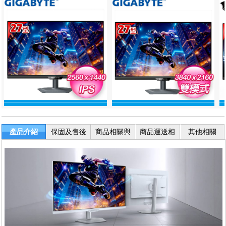
產品介紹
保固及售後
商品相關與
商品運送相
其他相關
服務
退換貨
關