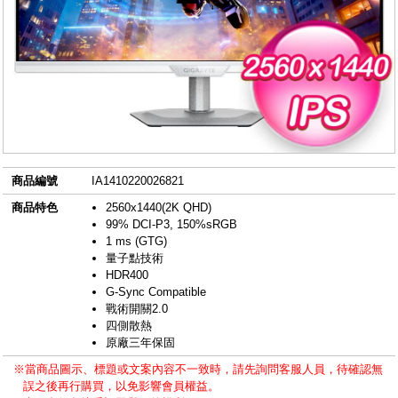
商品編號
IA1410220026821
商品特色
2560x1440(2K QHD)
99% DCI-P3, 150%sRGB
1 ms (GTG)
量子點技術
HDR400
G-Sync Compatible
戰術開關2.0
四側散熱
原廠三年保固
※當商品圖示、標題或文案內容不一致時，請先詢問客服人員，待確認無
誤之後再行購買，以免影響會員權益。