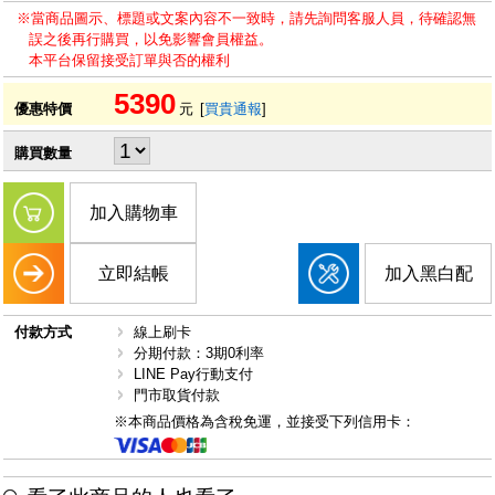
※當商品圖示、標題或文案內容不一致時，請先詢問客服人員，待確認無
誤之後再行購買，以免影響會員權益。
本平台保留接受訂單與否的權利
5390
優惠特價
元
[
買貴通報
]
購買數量
加入購物車
立即結帳
加入黑白配
付款方式
線上刷卡
分期付款：3期0利率
LINE Pay行動支付
門市取貨付款
※本商品價格為含稅免運，並接受下列信用卡：