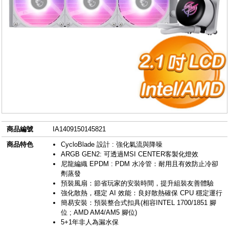
商品編號
IA1409150145821
商品特色
CycloBlade 設計 : 強化氣流與降噪
ARGB GEN2: 可透過MSI CENTER客製化燈效
尼龍編織 EPDM : PDM 水冷管：耐用且有效防止冷卻
劑蒸發
預裝風扇：節省玩家的安裝時間，提升組裝友善體驗
強化散熱，穩定 AI 效能：良好散熱確保 CPU 穩定運行
簡易安裝：預裝整合式扣具(相容INTEL 1700/1851 腳
位 ; AMD AM4/AM5 腳位)
5+1年非人為漏水保