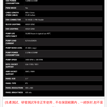
(生產測試、研發測試等非正常使用，不在保固範圍內，一經拆封.恕不退