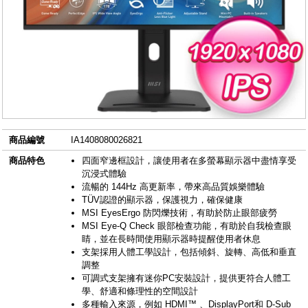
商品編號
IA1408080026821
商品特色
四面窄邊框設計，讓使用者在多螢幕顯示器中盡情享受
沉浸式體驗
流暢的 144Hz 高更新率，帶來高品質娛樂體驗
TÜV認證的顯示器，保護視力，確保健康
MSI EyesErgo 防閃爍技術，有助於防止眼部疲勞
MSI Eye-Q Check 眼部檢查功能，有助於自我檢查眼
睛，並在長時間使用顯示器時提醒使用者休息
支架採用人體工學設計，包括傾斜、旋轉、高低和垂直
調整
可調式支架擁有迷你PC安裝設計，提供更符合人體工
學、舒適和條理性的空間設計
多種輸入來源，例如 HDMI™ 、DisplayPort和 D-Sub