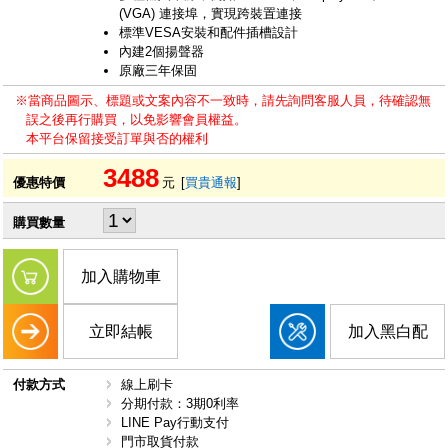
(VGA) 連接埠，實現跨裝置連接
標準VESA安裝和配件插槽設計
內建2個揚聲器
原廠三年保固
※當商品圖示、標題或文案內容不一致時，請先詢問客服人員，待確認無
誤之後再行購買，以免影響會員權益。
本平台保留接受訂單與否的權利
3488
優惠特價
元
[
買貴通報
]
購買數量
加入購物車
立即結帳
加入黑白配
付款方式
線上刷卡
分期付款：3期0利率
LINE Pay行動支付
門市取貨付款