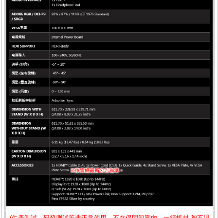
(生產測試、研發測試等非正常使用，不在保固範圍內，一經拆封.恕不退