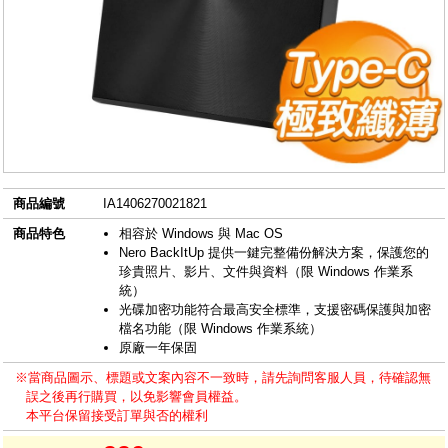
商品編號
IA1406270021821
商品特色
相容於 Windows 與 Mac OS
Nero BackItUp 提供一鍵完整備份解決方案，保護您的
珍貴照片、影片、文件與資料（限 Windows 作業系
統）
光碟加密功能符合最高安全標準，支援密碼保護與加密
檔名功能（限 Windows 作業系統）
原廠一年保固
※當商品圖示、標題或文案內容不一致時，請先詢問客服人員，待確認無
誤之後再行購買，以免影響會員權益。
本平台保留接受訂單與否的權利