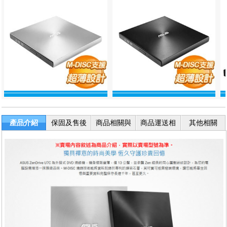
產品介紹
保固及售後
商品相關與
商品運送相
其他相關
服務
退換貨
關