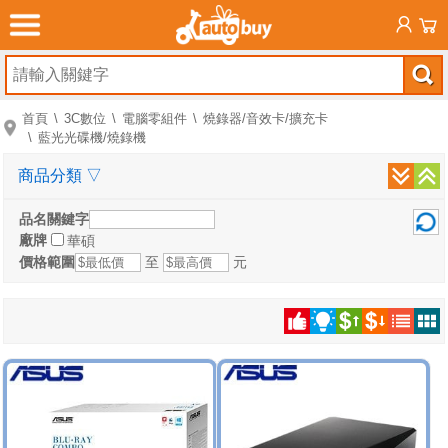
首頁
3C數位
電腦零組件
燒錄器/音效卡/擴充卡
藍光光碟機/燒錄機
商品分類
▽
品名關鍵字
廠牌
華碩
價格範圍
至
元