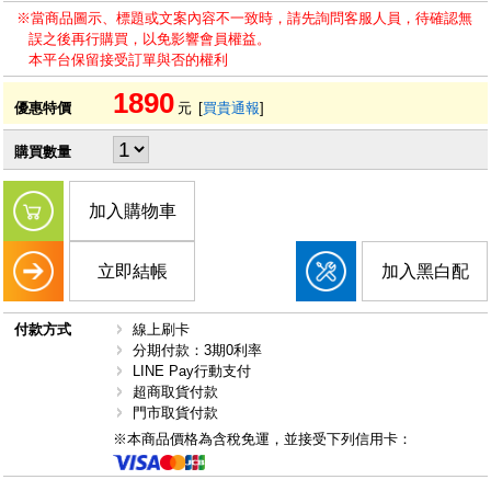
※當商品圖示、標題或文案內容不一致時，請先詢問客服人員，待確認無
誤之後再行購買，以免影響會員權益。
本平台保留接受訂單與否的權利
1890
優惠特價
元
[
買貴通報
]
購買數量
加入購物車
立即結帳
加入黑白配
付款方式
線上刷卡
分期付款：3期0利率
LINE Pay行動支付
超商取貨付款
門市取貨付款
※本商品價格為含稅免運，並接受下列信用卡：