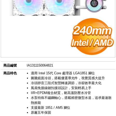
商品編號
IA1311150064821
商品特色
適用 Intel 15代 Core 處理器 LGA1851 腳位
圖騰鏡面冷頭，搭載優選導光件，視覺質感大提升
冷頭靜音三段式智慧轉速調節，冷卻效率最大化
風扇免接線鏈扣接頭設計，安裝輕易上手
IIR+EPDM複合材質，耐高溫防壓水冷管
水泵特殊不鏽鋼軸心，搭載精密微型水道，追求最速散
熱效能
支援最新 1851 / AM5 腳位
原廠五年保固