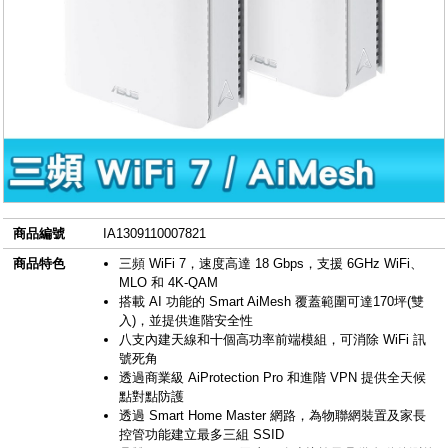
商品編號
IA1309110007821
商品特色
三頻 WiFi 7，速度高達 18 Gbps，支援 6GHz WiFi、
MLO 和 4K-QAM
搭載 AI 功能的 Smart AiMesh 覆蓋範圍可達170坪(雙
入)，並提供進階安全性
八支內建天線和十個高功率前端模組，可消除 WiFi 訊
號死角
透過商業級 AiProtection Pro 和進階 VPN 提供全天候
點對點防護
透過 Smart Home Master 網路，為物聯網裝置及家長
控管功能建立最多三組 SSID