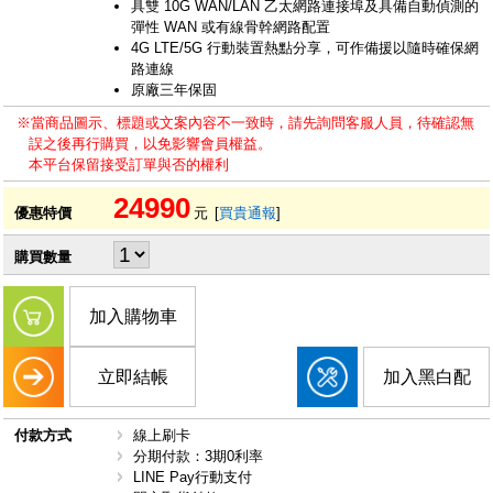
具雙 10G WAN/LAN 乙太網路連接埠及具備自動偵測的
彈性 WAN 或有線骨幹網路配置
4G LTE/5G 行動裝置熱點分享，可作備援以隨時確保網
路連線
原廠三年保固
※當商品圖示、標題或文案內容不一致時，請先詢問客服人員，待確認無
誤之後再行購買，以免影響會員權益。
本平台保留接受訂單與否的權利
24990
優惠特價
元
[
買貴通報
]
購買數量
加入購物車
立即結帳
加入黑白配
付款方式
線上刷卡
分期付款：3期0利率
LINE Pay行動支付