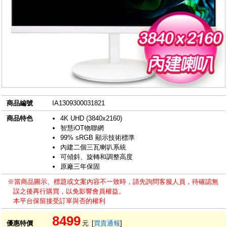
商品編號
IA1309300031821
商品特色
4K UHD (3840x2160)
智慧iOT物聯網
99% sRGB 顯示技術標準
內建二個三瓦喇叭系統
可傾斜、旋轉和調整高度
原廠三年保固
※當商品圖示、標題或文案內容不一致時，請先詢問客服人員，待確認無
誤之後再行購買，以免影響會員權益。
本平台保留接受訂單與否的權利
8499
優惠特價
元
[
買貴通報
]