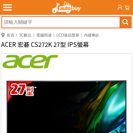
首頁
3C數位
電腦周邊
LCD液晶螢幕
內建喇叭
ACER 宏碁 CS272K 27型 IPS螢幕