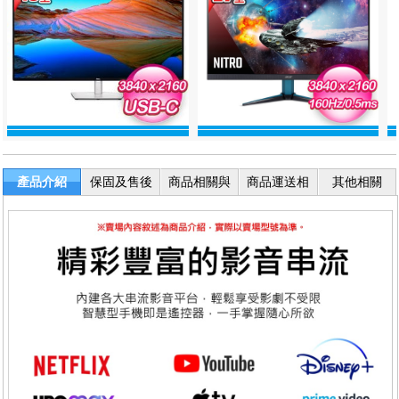
產品介紹
保固及售後
商品相關與
商品運送相
其他相關
服務
退換貨
關