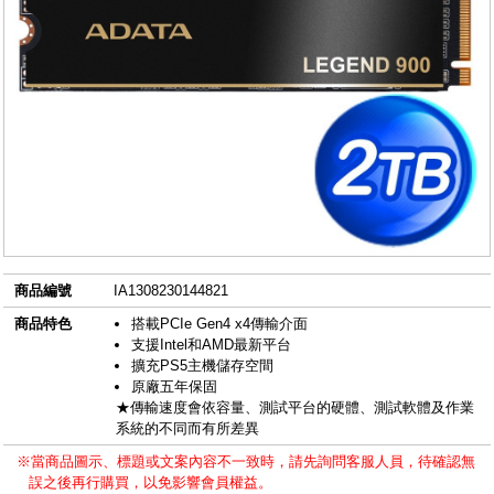
商品編號
IA1308230144821
商品特色
搭載PCIe Gen4 x4傳輸介面
支援Intel和AMD最新平台
擴充PS5主機儲存空間
原廠五年保固
★傳輸速度會依容量、測試平台的硬體、測試軟體及作業
系統的不同而有所差異
※當商品圖示、標題或文案內容不一致時，請先詢問客服人員，待確認無
誤之後再行購買，以免影響會員權益。