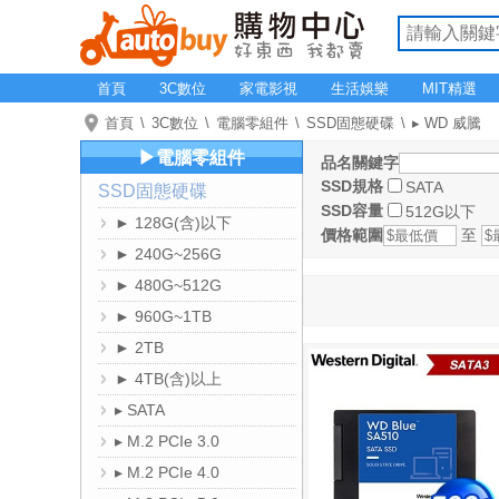
首頁
3C數位
家電影視
生活娛樂
MIT精選
首頁
3C數位
電腦零組件
SSD固態硬碟
▸ WD 威騰
▶電腦零組件
品名關鍵字
SSD規格
SATA
SSD固態硬碟
SSD容量
512G以下
► 128G(含)以下
價格範圍
至
► 240G~256G
► 480G~512G
► 960G~1TB
► 2TB
► 4TB(含)以上
▸ SATA
▸ M.2 PCIe 3.0
▸ M.2 PCIe 4.0