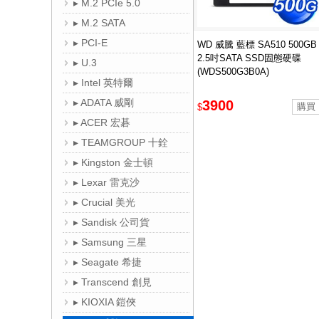
▸ M.2 PCIe 5.0
▸ M.2 SATA
▸ PCI-E
WD 威騰 藍標 SA510 500GB
2.5吋SATA SSD固態硬碟
▸ U.3
(WDS500G3B0A)
▸ Intel 英特爾
▸ ADATA 威剛
3900
$
▸ ACER 宏碁
▸ TEAMGROUP 十銓
▸ Kingston 金士頓
▸ Lexar 雷克沙
▸ Crucial 美光
▸ Sandisk 公司貨
▸ Samsung 三星
▸ Seagate 希捷
▸ Transcend 創見
▸ KIOXIA 鎧俠