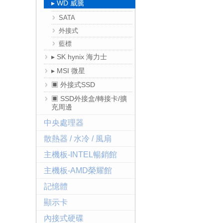
▸ WD 威騰
SATA
外接式
藍標
▸ SK hynix 海力士
▸ MSI 微星
▣ 外接式SSD
▣ SSD外接盒/轉接卡/擴
充周邊
中央處理器
散熱器 / 水冷 / 風扇
主機板-INTEL暢銷館
主機板-AMD榮耀館
記憶體
顯示卡
內接式硬碟