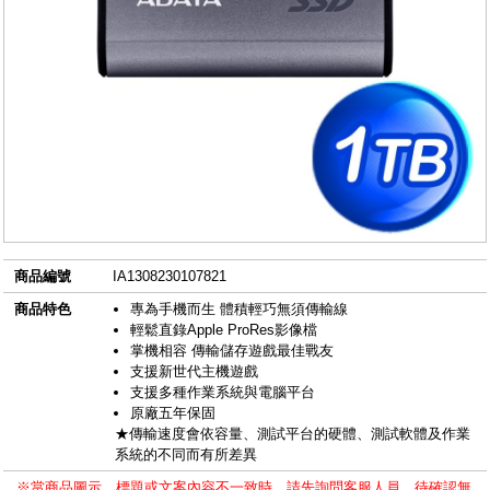
商品編號
IA1308230107821
商品特色
專為手機而生 體積輕巧無須傳輸線
輕鬆直錄Apple ProRes影像檔
掌機相容 傳輸儲存遊戲最佳戰友
支援新世代主機遊戲
支援多種作業系統與電腦平台
原廠五年保固
★傳輸速度會依容量、測試平台的硬體、測試軟體及作業
系統的不同而有所差異
※當商品圖示、標題或文案內容不一致時，請先詢問客服人員，待確認無