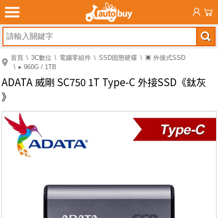
首頁
3C數位
電腦零組件
SSD固態硬碟
▣ 外接式SSD
▸ 960G / 1TB
ADATA 威剛 SC750 1T Type-C 外接SSD《鈦灰
》