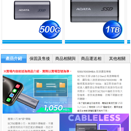
產品介紹
保固及售後
商品相關與
商品運送相
其他相關
服務
退換貨
關