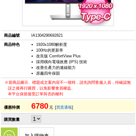
商品編號
IA1304290692821
商品特色
1920x1080解析度
100Hz的更新率
改良版 ComfortView Plus
採用橫向電場效應 (IPS) 技術
改善生產力的連線能力
原廠四年保固
※當商品圖示、標題或文案內容不一致時，請先詢問客服人員，待確認無
誤之後再行購買，以免影響會員權益。
本平台保留接受訂單與否的權利
6780
優惠特價
元
[
買貴通報
]
購買數量
加入購物車