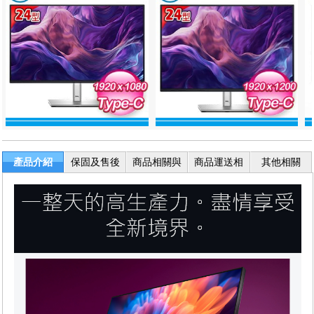
產品介紹
保固及售後
商品相關與
商品運送相
其他相關
服務
退換貨
關