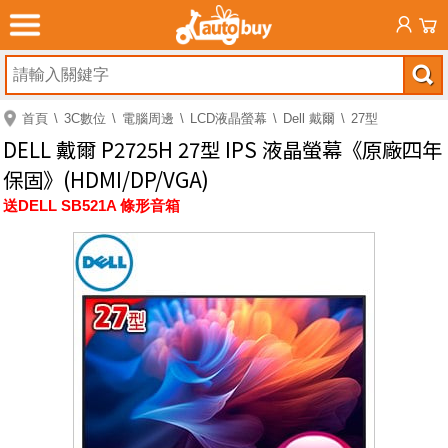
首頁
3C數位
電腦周邊
LCD液晶螢幕
Dell 戴爾
27型
DELL 戴爾 P2725H 27型 IPS 液晶螢幕《原廠四年
保固》(HDMI/DP/VGA)
送DELL SB521A 條形音箱