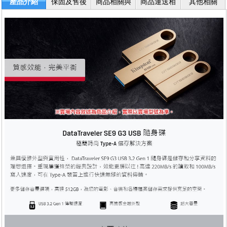
產品介紹
保固及售後
商品相關與
商品運送相
其他相關
服務
退換貨
關