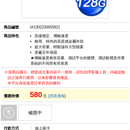
商品編號
IA1302230055821
商品特色
高速穩定、傳輸速度
耐用、時尚的高質感金屬外殼
超大容量，輕鬆儲存大型檔案
原廠五年保固
★傳輸速度會依容量、測試平台的硬體、測試軟體及作業
系統的不同而有所差異
※當商品圖示、標題或文案內容不一致時，請先詢問客服人員，待確認無
誤之後再行購買，以免影響會員權益。
本平台保留接受訂單與否的權利
580
優惠特價
元
[
買貴通報
]
補貨中
付款方式
線上刷卡