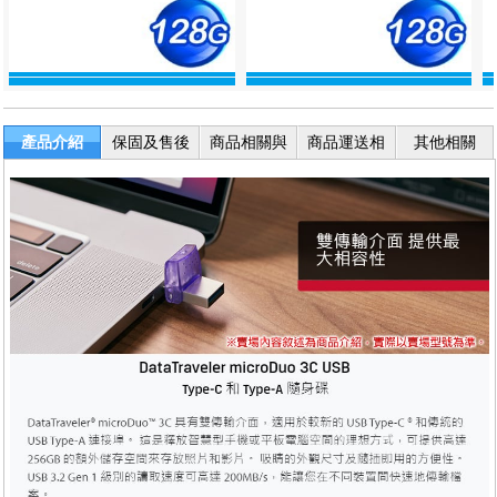
產品介紹
保固及售後
商品相關與
商品運送相
其他相關
服務
退換貨
關