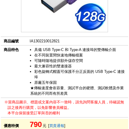
商品編號
IA1302210012821
商品特色
具備 USB Type-C 和 Type-A 連接埠的雙傳輸介面
在不同裝置間快速地傳輸檔案
可隨時隨地提供額外儲存空間
最大兼容性的雙連接器
彩色旋轉式帽蓋可保護不分正反面的 USB Type-C 連接
埠
原廠五年保固
★傳輸速度會依容量、測試平台的硬體、測試軟體及作業
系統的不同而有所差異
※當商品圖示、標題或文案內容不一致時，請先詢問客服人員，待確認無
誤之後再行購買，以免影響會員權益。
本平台保留接受訂單與否的權利
790
優惠特價
元
[
買貴通報
]