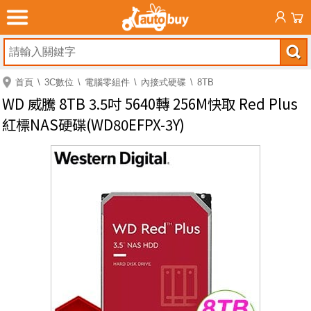
首頁
3C數位
電腦零組件
內接式硬碟
8TB
WD 威騰 8TB 3.5吋 5640轉 256M快取 Red Plus
紅標NAS硬碟(WD80EFPX-3Y)