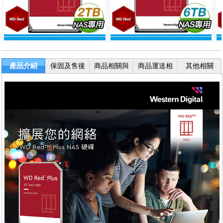
產品介紹
保固及售後
商品相關與
商品運送相
其他相關
服務
退換貨
關