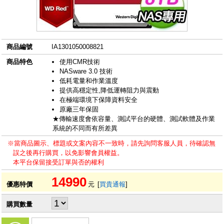
商品編號
IA1301050008821
商品特色
使用CMR技術
NASware 3.0 技術
低耗電量和作業溫度
提供高穩定性,降低運轉阻力與震動
在極端環境下保障資料安全
原廠三年保固
★傳輸速度會依容量、測試平台的硬體、測試軟體及作業
系統的不同而有所差異
※當商品圖示、標題或文案內容不一致時，請先詢問客服人員，待確認無
誤之後再行購買，以免影響會員權益。
本平台保留接受訂單與否的權利
14990
優惠特價
元
[
買貴通報
]
購買數量