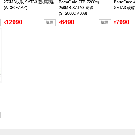
256MB快取 SATA3 藍標硬碟
BarraCuda 2TB 7200轉
BarraCuda
(WD80EAAZ)
256MB SATA3 硬碟
SATA3 硬碟
(ST2000DM008)
12990
6490
7990
$
$
$