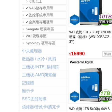
6TB以上
✔NAS儲存專用碟
✔監控系統專用碟
✔企業級專用硬碟
Seagate 硬碟專區
WD 威騰 10TB 3.5吋 7200轉
WD 硬碟專區
硬碟《藍標》(WD100EAGZ-
3Y)
Synology 硬碟專區
中央處理器
15990
$
散熱器 / 水冷 / 風扇
主機板-INTEL暢銷館
主機板-AMD榮耀館
記憶體
顯示卡
SSD固態硬碟
燒錄器/音效卡/擴充卡
WD 威騰 1TB 5400轉 64MB