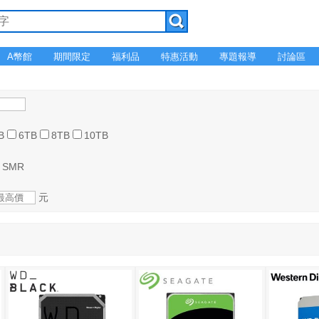
A幣館
期間限定
福利品
特惠活動
專題報導
討論區
B
6TB
8TB
10TB
SMR
元