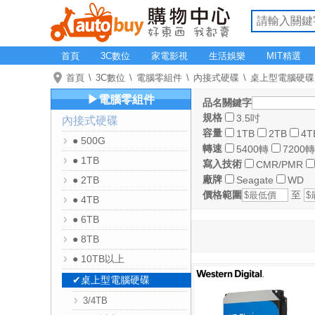
首頁
3C數位
家電影視
生活娛樂
MIT精選
首頁
3C數位
電腦零組件
內接式硬碟
桌上型電腦硬碟
▶電腦零組件
品名關鍵字
規格
3.5吋
內接式硬碟
容量
1TB
2TB
4T
● 500G
轉速
5400轉
7200轉
● 1TB
寫入技術
CMR/PMR
廠牌
● 2TB
Seagate
WD
價格範圍
至
● 4TB
● 6TB
● 8TB
● 10TB以上
✔桌上型電腦硬碟
3/4TB