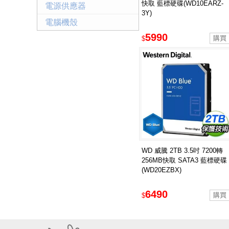
快取 藍標硬碟(WD10EARZ-
電源供應器
3Y)
電腦機殼
5990
$
WD 威騰 2TB 3.5吋 7200轉
256MB快取 SATA3 藍標硬碟
(WD20EZBX)
6490
$