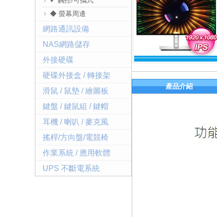
✔ 觸控/可攜式
◆ 螢幕周邊
網路通訊設備
NAS網路儲存
外接硬碟
硬碟外接盒 / 轉接架
產品介紹
滑鼠 / 鼠墊 / 繪圖板
鍵盤 / 鍵鼠組 / 鍵帽
耳機 / 喇叭 / 麥克風
搖桿/方向盤/電競椅
作業系統 / 應用軟體
UPS 不斷電系統