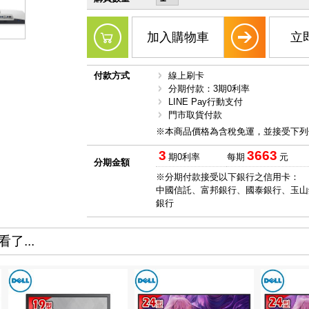
加入購物車
立
付款方式
線上刷卡
分期付款：3期0利率
LINE Pay行動支付
門市取貨付款
※本商品價格為含稅免運，並接受下列
3
3663
期0利率
每期
元
分期金額
※分期付款接受以下銀行之信用卡：
中國信託、富邦銀行、國泰銀行、玉山
銀行
了...