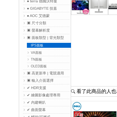
● terra 德國沃特曼
● GIGABYTE 技嘉
● AOC 艾德蒙
▣ 尺寸分類
▣ 螢幕解析度
▣ 面板類型 | 背光類型
IPS面板
VA面板
TN面板
OLED面板
▣ 高更新率 | 電競適用
▣ 輸入介面選擇
✔ HDR支援
看了此商品的人也看
✔ 繪圖影像處理專用
✔ 內建喇叭
✔ 曲面螢幕