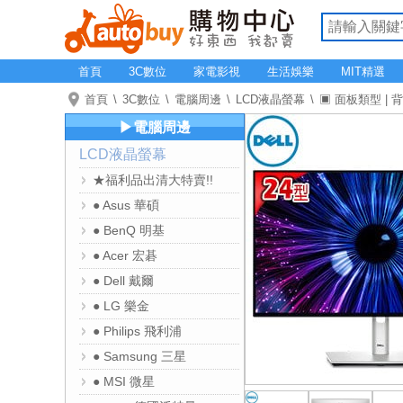
首頁
3C數位
家電影視
生活娛樂
MIT精選
首頁
3C數位
電腦周邊
LCD液晶螢幕
▣ 面板類型 | 
▶電腦周邊
LCD液晶螢幕
★福利品出清大特賣!!
● Asus 華碩
● BenQ 明基
● Acer 宏碁
● Dell 戴爾
● LG 樂金
● Philips 飛利浦
● Samsung 三星
● MSI 微星