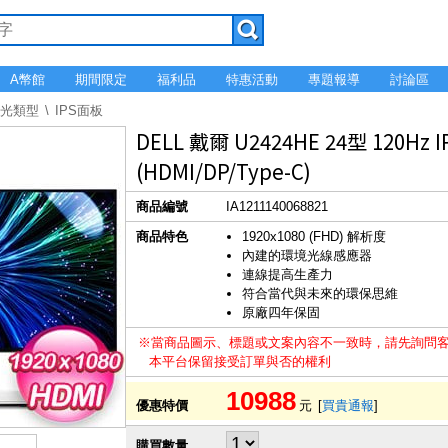
A幣館
期間限定
福利品
特惠活動
專題報導
討論區
背光類型
IPS面板
DELL 戴爾 U2424HE 24型 120
(HDMI/DP/Type-C)
商品編號
IA1211140068821
商品特色
1920x1080 (FHD) 解析度
內建的環境光線感應器
連線提高生產力
符合當代與未來的環保思維
原廠四年保固
※當商品圖示、標題或文案內容不一致時，請先詢問
本平台保留接受訂單與否的權利
10988
優惠特價
元
[
買貴通報
]
購買數量