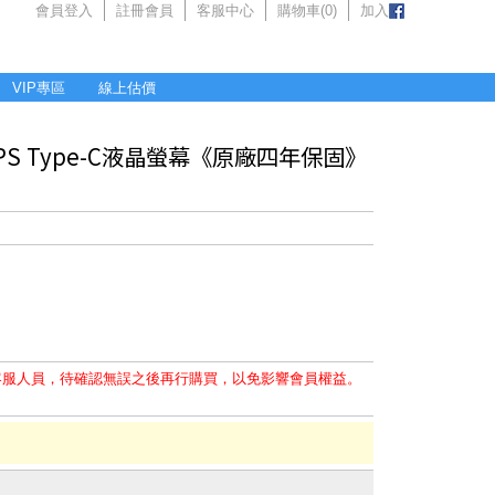
會員登入
註冊會員
客服中心
購物車(
0
)
加入
VIP專區
線上估價
Hz IPS Type-C液晶螢幕《原廠四年保固》
客服人員，待確認無誤之後再行購買，以免影響會員權益。