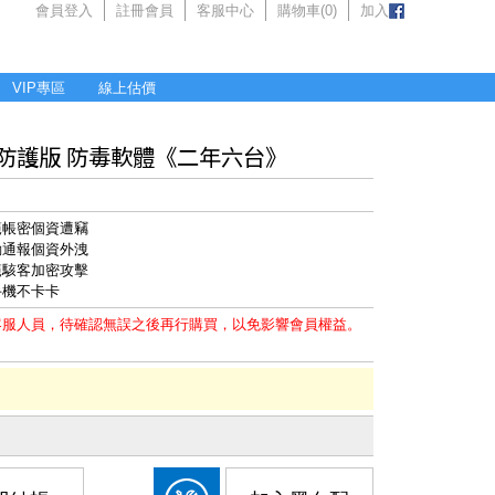
會員登入
註冊會員
客服中心
購物車(
0
)
加入
VIP專區
線上估價
Pro 防護版 防毒軟體《二年六台》
範帳密個資遭竊
動通報個資外洩
範駭客加密攻擊
手機不卡卡
客服人員，待確認無誤之後再行購買，以免影響會員權益。