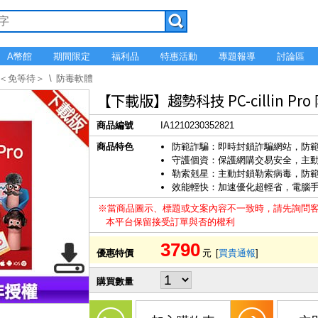
A幣館
期間限定
福利品
特惠活動
專題報導
討論區
＜免等待＞
防毒軟體
【下載版】趨勢科技 PC-cillin 
商品編號
IA1210230352821
商品特色
防範詐騙：即時封鎖詐騙網站，防
守護個資：保護網購交易安全，主
勒索剋星：主動封鎖勒索病毒，防
效能輕快：加速優化超輕省，電腦
※當商品圖示、標題或文案內容不一致時，請先詢問
本平台保留接受訂單與否的權利
3790
優惠特價
元
[
買貴通報
]
購買數量