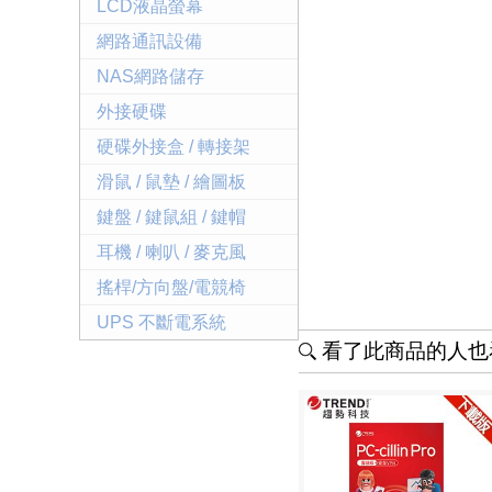
LCD液晶螢幕
網路通訊設備
NAS網路儲存
外接硬碟
硬碟外接盒 / 轉接架
滑鼠 / 鼠墊 / 繪圖板
鍵盤 / 鍵鼠組 / 鍵帽
耳機 / 喇叭 / 麥克風
搖桿/方向盤/電競椅
UPS 不斷電系統
看了此商品的人也看