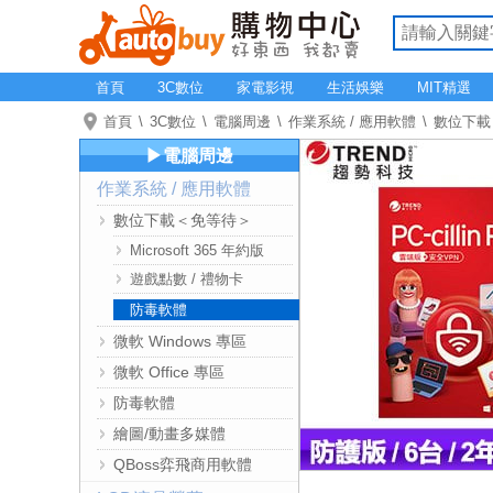
首頁
3C數位
家電影視
生活娛樂
MIT精選
首頁
3C數位
電腦周邊
作業系統 / 應用軟體
數位下載
▶電腦周邊
作業系統 / 應用軟體
數位下載＜免等待＞
Microsoft 365 年約版
遊戲點數 / 禮物卡
防毒軟體
微軟 Windows 專區
微軟 Office 專區
防毒軟體
繪圖/動畫多媒體
QBoss弈飛商用軟體