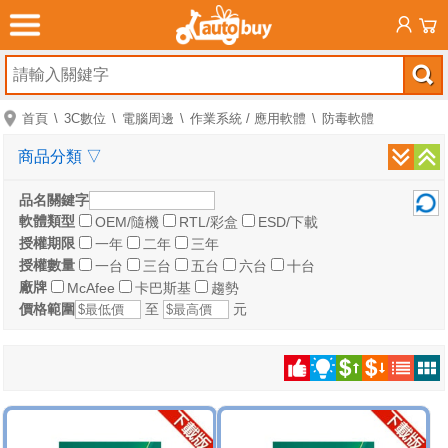
首頁
3C數位
電腦周邊
作業系統 / 應用軟體
防毒軟體
商品分類
▽
品名關鍵字
軟體類型
OEM/隨機
RTL/彩盒
ESD/下載
授權期限
一年
二年
三年
授權數量
一台
三台
五台
六台
十台
廠牌
McAfee
卡巴斯基
趨勢
價格範圍
至
元