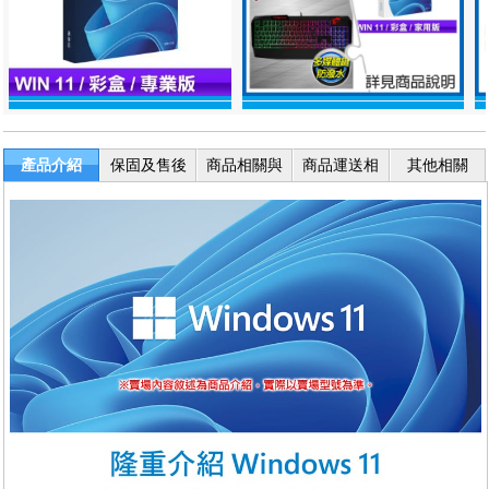
產品介紹
保固及售後
商品相關與
商品運送相
其他相關
服務
退換貨
關