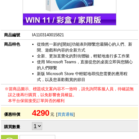
商品編號
IA1103140015821
商品特色
從煥然一新的[開始]功能表到聯繫您最關心的人們、新
聞、遊戲和內容的全新方式
全新、更加直覺化的對街體驗，輕鬆地進行多工作業
使用 Microsoft Teams，直接從您的桌面立即與您關心
的人們聯繫
新版 Microsoft Store 中輕鬆地尋找您需要的應用程
式，以及您喜歡觀賞的節目
※當商品圖示、標題或文案內容不一致時，請先詢問客服人員，待確認無
誤之後再行購買，以免影響會員權益。
本平台保留接受訂單與否的權利
4290
優惠特價
元
[
買貴通報
]
購買數量