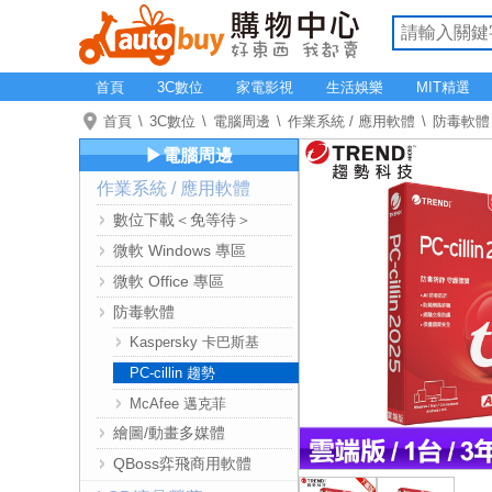
首頁
3C數位
家電影視
生活娛樂
MIT精選
首頁
3C數位
電腦周邊
作業系統 / 應用軟體
防毒軟體
▶電腦周邊
作業系統 / 應用軟體
數位下載＜免等待＞
微軟 Windows 專區
微軟 Office 專區
防毒軟體
Kaspersky 卡巴斯基
PC-cillin 趨勢
McAfee 邁克菲
繪圖/動畫多媒體
QBoss弈飛商用軟體