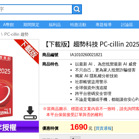
A幣館
期間限定
福利品
特惠活動
專題報導
討論區
PC-cillin 趨勢
【下載版】趨勢科技 PC-cillin 
商品編號
IA1010260021821
商品特色
以最新 AI， 為您抵禦最新 AI 威脅
不只自己，更為家人抵禦詐騙侵害
獨家 AI 隱私權分析技術
社群帳號盜用警示
全球個資外洩追蹤
跨平台密碼安全管理
不論是電腦或手機，都能讓你安心Pa
※當商品圖示、標題或文案內容不一致時，請先詢問
本平台保留接受訂單與否的權利
1690
優惠特價
元
[
買貴通報
]