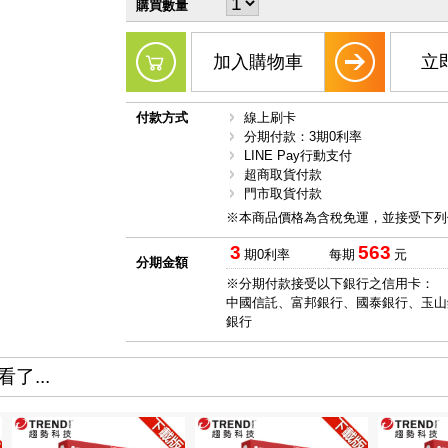
購買數量
加入購物車
立
付款方式
線上刷卡
分期付款：3期0利率
LINE Pay行動支付
超商取貨付款
門市取貨付款
※本商品價格為含稅免運，並接受下列
3
563
期0利率
每期
元
分期金額
※分期付款接受以下銀行之信用卡：
中國信託、富邦銀行、國泰銀行、玉山
銀行
了...