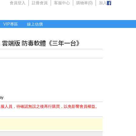
會員登入
註冊會員
客服中心
購物車(
0
)
加入
VIP專區
線上估價
2025 雲端版 防毒軟體《三年一台》
y
客服人員，待確認無誤之後再行購買，以免影響會員權益。