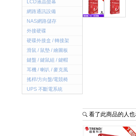
LCD液晶螢幕
網路通訊設備
NAS網路儲存
外接硬碟
硬碟外接盒 / 轉接架
滑鼠 / 鼠墊 / 繪圖板
鍵盤 / 鍵鼠組 / 鍵帽
耳機 / 喇叭 / 麥克風
搖桿/方向盤/電競椅
UPS 不斷電系統
看了此商品的人也看