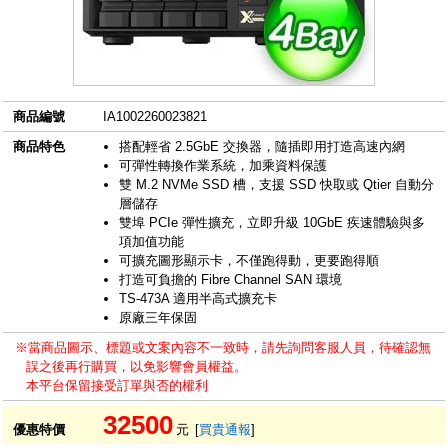
商品編號
IA1002260023821
商品特色
搭配輕省 2.5GbE 交換器，隨插即用打造高速內網
可彈性轉換作業系統，加乘資料保護
雙 M.2 NVMe SSD 槽，支援 SSD 快取或 Qtier 自動分
層儲存
雙埠 PCIe 彈性擴充，立即升級 10GbE 疾速體驗與多
項加值功能
可擴充圖形顯示卡，不僅跑得動，更要跑得順
打造可負擔的 Fibre Channel SAN 環境
TS-473A 適用半高式擴充卡
原廠三年保固
※當商品圖示、標題或文案內容不一致時，請先詢問客服人員，待確認無
誤之後再行購買，以免影響會員權益。
本平台保留接受訂單與否的權利
32500
優惠特價
元
[
買貴通報
]