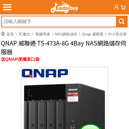
首頁
3C數位
電腦周邊
NAS網路儲存
Qnap 威聯通
中小型企業
QNAP 威聯通 TS-473A-8G 4Bay NAS網路儲存伺
服器
送QNAP便攜束口袋