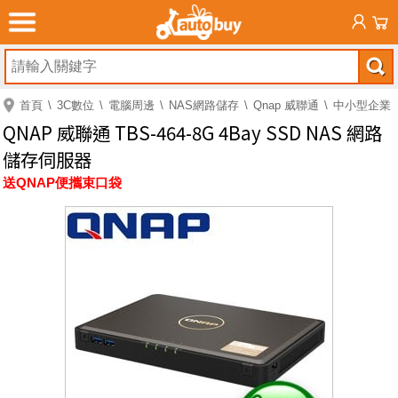
首頁
3C數位
電腦周邊
NAS網路儲存
Qnap 威聯通
中小型企業
QNAP 威聯通 TBS-464-8G 4Bay SSD NAS 網路
儲存伺服器
送QNAP便攜束口袋