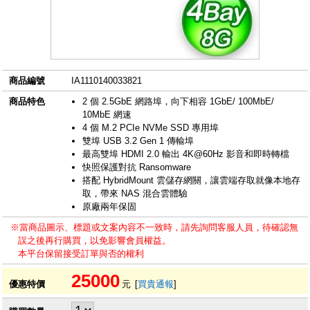
商品編號
IA1110140033821
商品特色
2 個 2.5GbE 網路埠，向下相容 1GbE/ 100MbE/
10MbE 網速
4 個 M.2 PCIe NVMe SSD 專用埠
雙埠 USB 3.2 Gen 1 傳輸埠
最高雙埠 HDMI 2.0 輸出 4K@60Hz 影音和即時轉檔
快照保護對抗 Ransomware
搭配 HybridMount 雲儲存網關，讓雲端存取就像本地存
取，帶來 NAS 混合雲體驗
原廠兩年保固
※當商品圖示、標題或文案內容不一致時，請先詢問客服人員，待確認無
誤之後再行購買，以免影響會員權益。
本平台保留接受訂單與否的權利
25000
優惠特價
元
[
買貴通報
]