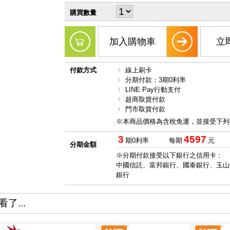
購買數量
加入購物車
立
付款方式
線上刷卡
分期付款：3期0利率
LINE Pay行動支付
超商取貨付款
門市取貨付款
※本商品價格為含稅免運，並接受下列
3
4597
期0利率
每期
元
分期金額
※分期付款接受以下銀行之信用卡：
中國信託、富邦銀行、國泰銀行、玉山
銀行
了...