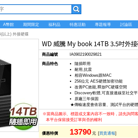
A幣館
期間限定
福利品
特惠活動
專題報導
討論區
B(以上) 外接硬碟
WD 威騰 My book 14TB 3.5吋外
商品編號
IA0902190029821
商品特色
隨插即用
耐用,抗震
相容Windows跟MAC
256位元 AES硬體加密功能
改善PC效能,釋放PC硬碟空間
Discovery軟體,可直接連線至
原廠三年保固
★傳輸速度會依容量、測試平台的硬
※當商品圖示、標題或文案內容不一致時，請先詢問
本平台保留接受訂單與否的權利
13790
優惠特價
元
[
買貴通報
]