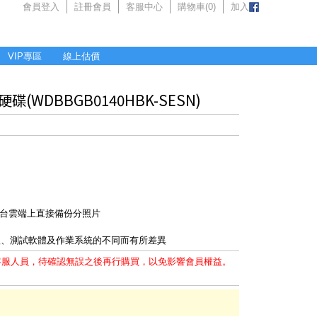
會員登入
註冊會員
客服中心
購物車(
0
)
加入
VIP專區
線上估價
接硬碟(WDBBGB0140HBK-SESN)
社交平台雲端上直接備份分照片
體、測試軟體及作業系統的不同而有所差異
客服人員，待確認無誤之後再行購買，以免影響會員權益。