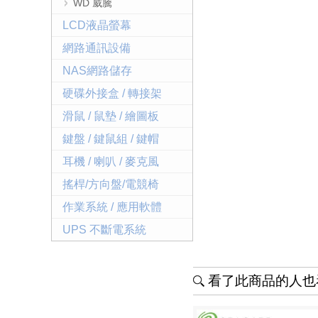
WD 威騰
LCD液晶螢幕
網路通訊設備
NAS網路儲存
硬碟外接盒 / 轉接架
滑鼠 / 鼠墊 / 繪圖板
鍵盤 / 鍵鼠組 / 鍵帽
耳機 / 喇叭 / 麥克風
搖桿/方向盤/電競椅
作業系統 / 應用軟體
UPS 不斷電系統
看了此商品的人也看