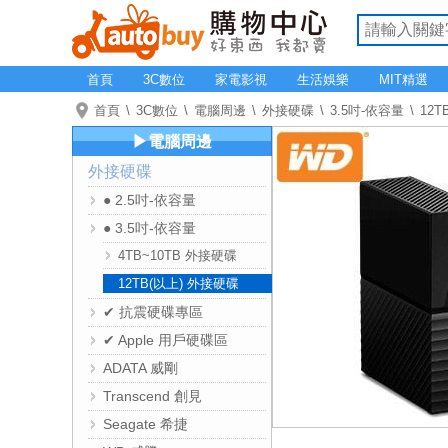
首頁
3C數位
家電影視
生活娛樂
MIT精選
首頁
3C數位
電腦周邊
外接硬碟
3.5吋-依容量
12T
▶電腦周邊
外接硬碟
● 2.5吋-依容量
● 3.5吋-依容量
4TB~10TB 外接硬碟
12TB(以上) 外接硬碟
✔ 抗震硬碟專區
✔ Apple 用戶硬碟區
ADATA 威剛
Transcend 創見
Seagate 希捷