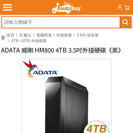
首頁
3C數位
電腦周邊
外接硬碟
3.5吋-依容量
4TB~10TB 外接硬碟
ADATA 威剛 HM800 4TB 3.5吋外接硬碟《黑》