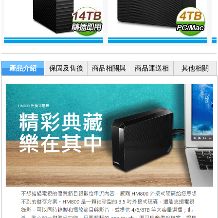
產品介紹
保固及售後
商品相關與
商品運送相
其他相關
服務
退換貨
關