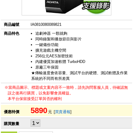
商品編號
IA0810080089821
商品特色
追劇神器 一顆就夠
同時錄製和播放節目與影片
一鍵備份功能
擴充遊戲主機空間
256位元AES加密技術
內建優質加速軟體 TurboHDD
原廠三年保固
★傳輸速度會依容量、測試平台的硬體、測試軟體及作業
系統的不同而有所差異
※當商品圖示、標題或文案內容不一致時，請先詢問客服人員，待確認無
誤之後再行購買，以免影響會員權益。
本平台保留接受訂單與否的權利
5890
優惠特價
元
[
買貴通報
]
購買數量