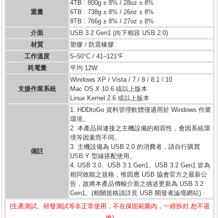
4TB : 800g ± 8% / 28oz ± 8%
重量
6TB : 738g ± 8% / 26oz ± 8%
8TB : 766g ± 8% / 27oz ± 8%
介面
USB 3.2 Gen1 (向下相容 USB 2.0)
材質
塑膠 / 防震橡膠
工作溫度
5–50°C / 41–121°F
耗電量
平均 12W
Windows XP / Vista / 7 / 8 / 8.1 / 10
支援作業系統
Mac OS X 10.6 或以上版本
Linux Kernel 2.6 或以上版本
1. HDDtoGo 資料管理軟體僅適用於 Windows 作業
環境。
2. 本產品與連接之主機設備的相容性，會因系統環
境等因素而不同。
3. 主機設備為 USB 2.0 的消費者，請自行購買
備註
USB Y 型線搭配使用。
4. USB 3.0、USB 3.1 Gen1、USB 3.2 Gen1 皆為
相同效能之規格，惟因應 USB 協會官方之最新公
告，故將本產品傳輸介面之描述更新為 USB 3.2
Gen1。(相關規格請詳見 USB 開發者論壇網站)
(生產測試、研發測試等非正常使用，不在保固範圍內，一經拆封.恕不退
換)