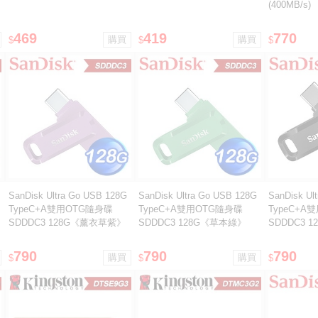
(400MB/s)
469
419
770
$
$
$
SanDisk Ultra Go USB 128G
SanDisk Ultra Go USB 128G
SanDisk Ul
TypeC+A雙用OTG隨身碟
TypeC+A雙用OTG隨身碟
TypeC+A
SDDDC3 128G《薰衣草紫》
SDDDC3 128G《草本綠》
SDDDC3 
790
790
790
$
$
$