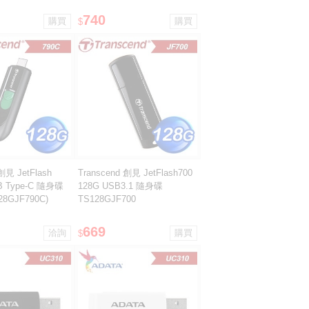
740
$
創見 JetFlash
Transcend 創見 JetFlash700
B Type-C 隨身碟
128G USB3.1 隨身碟
8GJF790C)
TS128GJF700
669
$