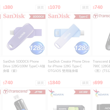
380
1070
740
$
$
$
SanDisk SDDDC6 Phone
SanDisk Creator Phone Drive
Transcend 
隨
Drive 128G/100M TypeC+A隨
for iPhone 128G Type-C
790C 128G
身碟《紫》
OTG/iOS 雙用隨身碟
《黑》(TS12
740
1840
699
$
$
$