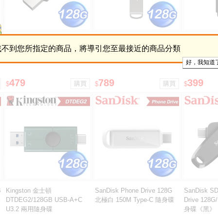
Lexar 雷克沙 M400 128GB
Lexar 雷克沙 D400 128GB
Lexar 雷克沙
找不到您所指定的商品，將導引您至最接近的商品分類
USB 3.2 金屬隨身碟
USB 3.2 Type-C 雙頭隨身碟
USB 3.2 
479
789
399
$
$
$
B
Kingston 金士頓
SanDisk Phone Drive 128G
SanDisk S
碟
DTDEG2/128GB USB-A+C
北極白 150M Type-C 隨身碟
Drive 128
U3.2 兩用隨身碟
身碟《黑》