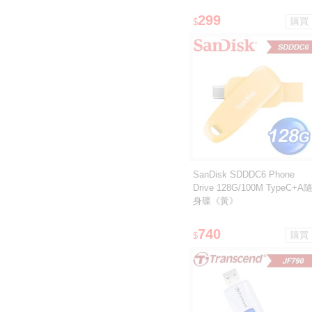
299
$
SanDisk SDDDC6 Phone
Drive 128G/100M TypeC+A
身碟《黃》
740
$