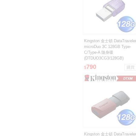
Kingston 金士頓 DataTravele
microDuo 3C 128GB Type-
C/Type-A 隨身碟
(DTDUO3CG3/128GB)
790
$
Kingston 金士頓 DataTravele