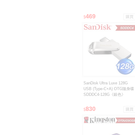
469
$
SanDisk Ultra Luxe 128G
USB (Type-C+A) OTG隨身碟
SDDDC4-128G《銀色》
830
$