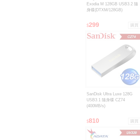
Exodia M 128GB USB3.2 隨
身碟(DTXM/128GB)
299
$
SanDisk Ultra Luxe 128G
USB3.1 隨身碟 CZ74
(400MB/s)
810
$