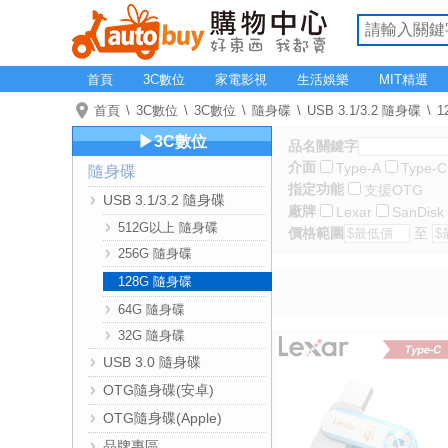
首頁
3C數位
家電影視
生活娛樂
MIT精選
首頁
3C數位
3C數位
隨身碟
USB 3.1/3.2 隨身碟
1
▶3C數位
品名關鍵字
介面
Type-A
Type-C
隨身碟
指定功能
支援OTG
USB 3.1/3.2 隨身碟
廠牌
Lexar
SanDisk
512G以上 隨身碟
價格範圍
至
256G 隨身碟
128G 隨身碟
64G 隨身碟
32G 隨身碟
USB 3.0 隨身碟
OTG隨身碟(安卓)
OTG隨身碟(Apple)
品牌專區