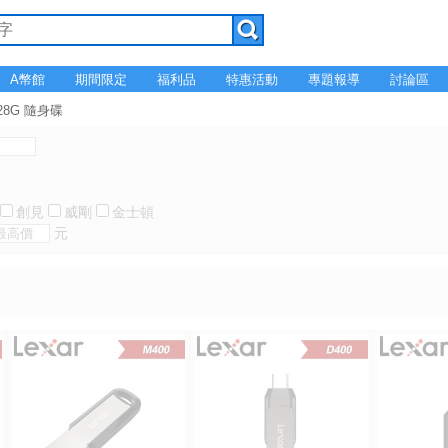
A幣館
期間限定
福利品
特惠活動
專題報導
討論區
28G 隨身碟
創見
威剛
金士頓
元