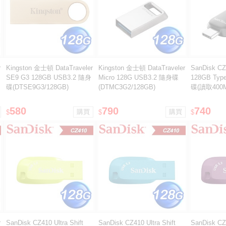
r
Kingston 金士頓 DataTraveler
Kingston 金士頓 DataTraveler
SanDisk CZ4
SE9 G3 128GB USB3.2 隨身
Micro 128G USB3.2 隨身碟
128GB Typ
碟(DTSE9G3/128GB)
(DTMC3G2/128GB)
碟(讀取400M
580
790
740
$
$
$
r
SanDisk CZ410 Ultra Shift
SanDisk CZ410 Ultra Shift
SanDisk CZ4