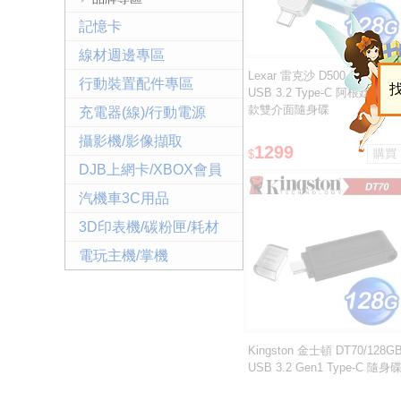
記憶卡
線材週邊專區
Lexar 雷克沙 D500 128GB
行動裝置配件專區
USB 3.2 Type-C 阿根廷聯名
款雙介面隨身碟
充電器(線)/行動電源
攝影機/影像擷取
1299
$
DJB上網卡/XBOX會員
汽機車3C用品
3D印表機/碳粉匣/耗材
電玩主機/掌機
Kingston 金士頓 DT70/128G
USB 3.2 Gen1 Type-C 隨身