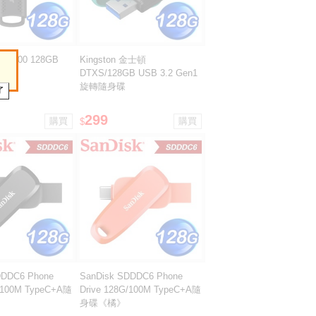
 V400 128GB
Kingston 金士頓
隨身碟
DTXS/128GB USB 3.2 Gen1
旋轉隨身碟
299
$
DDDC6 Phone
SanDisk SDDDC6 Phone
G/100M TypeC+A隨
Drive 128G/100M TypeC+A隨
身碟《橘》