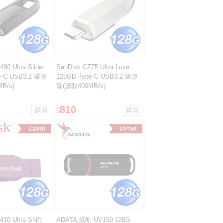
80 Ultra Slider
SanDisk CZ75 Ultra Luxe
e-C USB3.2 隨身
128GB Type-C USB3.2 隨身
B/s)
碟(讀取400MB/s)
810
$
10 Ultra Shift
ADATA 威剛 UV150 128G