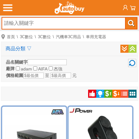
首頁
3C數位
3C數位
汽機車3C用品
車用充電器
商品分類
▽
品名關鍵字
廠牌
adam
AIFA
杰強
價格範圍
至
元