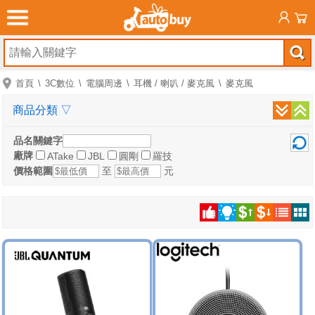
首頁
3C數位
電腦周邊
耳機 / 喇叭 / 麥克風
麥克風
商品分類
▽
品名關鍵字
廠牌
ATake
JBL
圓剛
羅技
價格範圍
至
元