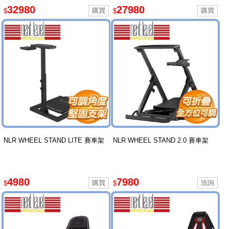
32980
27980
$
$
NLR WHEEL STAND LITE 賽車架
NLR WHEEL STAND 2.0 賽車架
4980
7980
$
$