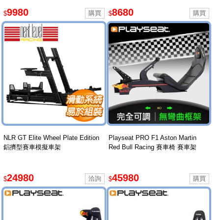
9980
8680
$
$
NLR GT Elite Wheel Plate Edition
Playseat PRO F1 Aston Martin
鋁擠型賽車模擬車架
Red Bull Racing 賽車椅 賽車架
24980
45980
$
$