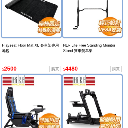
Playseat Floor Mat XL 賽車架專用
NLR Lite Free Standing Monitor
地毯
Stand 賽車螢幕架
2500
4480
$
$