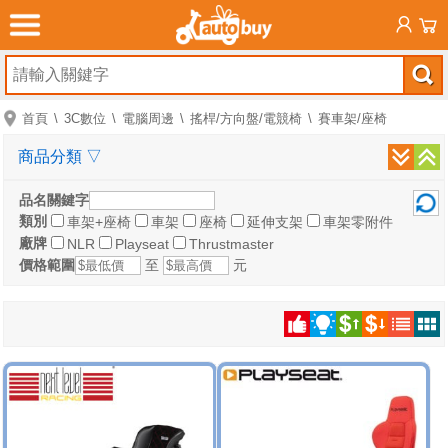
首頁
3C數位
電腦周邊
搖桿/方向盤/電競椅
賽車架/座椅
商品分類
▽
品名關鍵字
類別
車架+座椅
車架
座椅
延伸支架
車架零附件
廠牌
NLR
Playseat
Thrustmaster
價格範圍
至
元