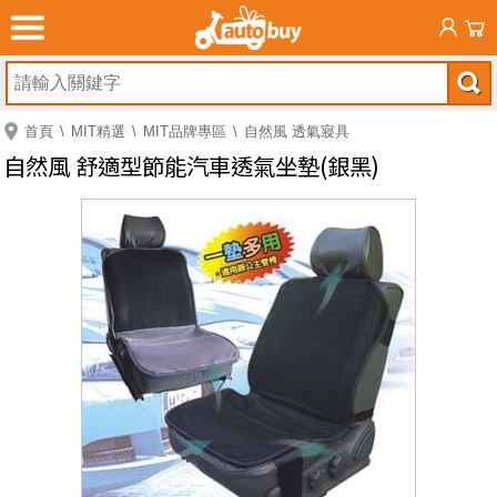
首頁
MIT精選
MIT品牌專區
自然風 透氣寢具
自然風 舒適型節能汽車透氣坐墊(銀黑)