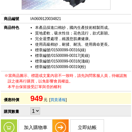
商品編號
IA0609120034821
商品特色
本產品採進口棉紗，國內生產技術精製而成。
質地柔軟，吸水性佳；花色流行，款式新穎。
完全退漿處理，維護您肌膚健康。
使用高級棉紗，耐揉、耐洗、使用壽命更長。
標章編號/01500099-00316(綠)
標章編號/01500099-00317(黃綠)
標章編號/01500099-00318(淺綠)
標章編號/01500099-00319(粉)
※當商品圖示、標題或文案內容不一致時，請先詢問客服人員，待確認無
誤之後再行購買，以免影響會員權益。
本平台保留接受訂單與否的權利
949
優惠特價
元
[
買貴通報
]
購買數量
加入購物車
立即結帳