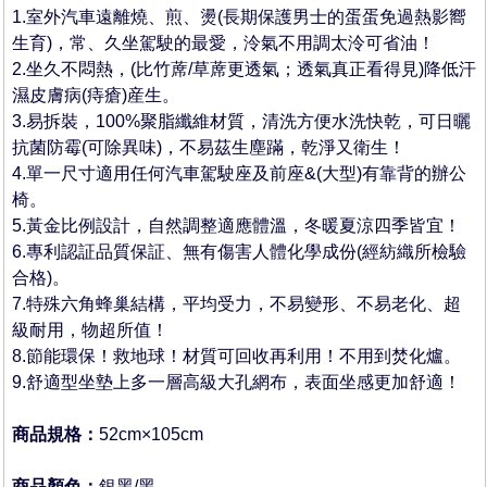
1.室外汽車遠離燒、煎、燙(長期保護男士的蛋蛋免過熱影嚮
生育)，常、久坐駕駛的最愛，泠氣不用調太泠可省油！
2.坐久不悶熱，(比竹蓆/草蓆更透氣；透氣真正看得見)降低汗
濕皮膚病(痔瘡)産生。
3.易拆裝，100%聚脂纖維材質，清洗方便水洗快乾，可日曬
抗菌防霉(可除異味)，不易茲生塵蹣，乾淨又衛生！
4.單一尺寸適用任何汽車駕駛座及前座&(大型)有靠背的辦公
椅。
5.黃金比例設計，自然調整適應體溫，冬暖夏涼四季皆宜！
6.專利認証品質保証、無有傷害人體化學成份(經紡織所檢驗
合格)。
7.特殊六角蜂巢結構，平均受力，不易變形、不易老化、超
級耐用，物超所值！
8.節能環保！救地球！材質可回收再利用！不用到焚化爐。
9.舒適型坐墊上多一層高級大孔網布，表面坐感更加舒適！
商品規格：
52cm×105cm
商品顏色：
銀黑/黑