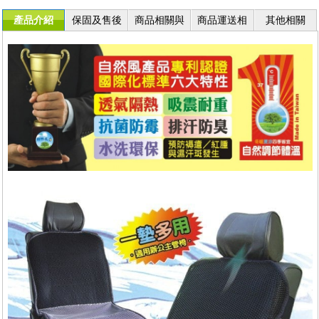
產品介紹
保固及售後
商品相關與
商品運送相
其他相關
服務
退換貨
關