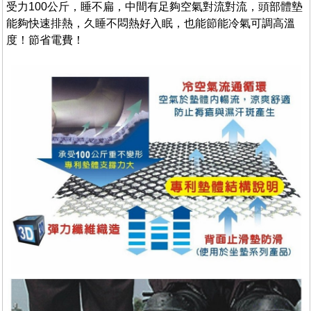
受力100公斤，睡不扁，中間有足夠空氣對流對流，頭部體墊
能夠快速排熱，久睡不悶熱好入眠，也能節能冷氣可調高溫
度！節省電費！