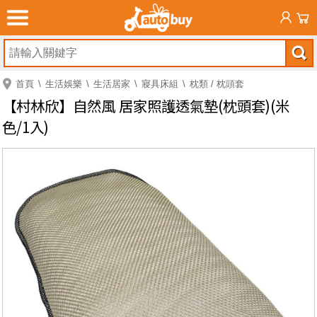
首頁
生活娛樂
生活居家
寢具床組
枕類 / 枕頭套
【村林欣】自然風 居家照護透氣墊(枕頭套)(米
色/1入)