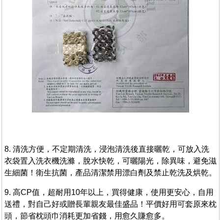
8. 清洗方便，不定期清洗，浸泡清洗後直接曬乾，可放入洗
衣袋置入洗衣機洗滌，脫水快乾，可曬陽光，除異味，避免滋
生細菌！衛生抗菌，產品清潔禁用漂白劑及禁止乾洗及烘乾。
9. 高CP值，超耐用10年以上，買得健康，使用更安心，自用
送禮，對自己好或贈長輩親友最佳盛品！平價好用可套原來枕
頭，節省枕頭巾消耗更加省錢，用愈久賺愈多。