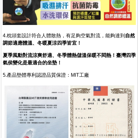
4.枕頭套設計符合人體散熱，有足夠空氣對流，能夠達到
自然
調節適應體溫、冬暖夏涼四季皆宜！
夏季風動對流涼爽舒適、冬季體熱儲溫保暖不悶熱！臺灣四季
氣侯變化是最適合的坐墊！
5.產品墊體專利認證品質保證：MIT工廠