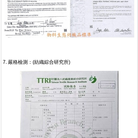
7. 嚴格檢測：(紡織綜合研究所)