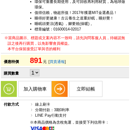
環保可重覆長期使用，及可回收再利用材質，為地球做
環保。
值得信賴，物超所值！2017年獲選MIT金選產品！
睡得好更健康！古云養生之道重好眠，睡好覺！
睡眠頭要涼(透氣) ，腳要燒(保暖) 。
標章編號：01600014-02017
※當商品圖示、標題或文案內容不一致時，請先詢問客服人員，待確認無
誤之後再行購買，以免影響會員權益。
本平台保留接受訂單與否的權利
891
優惠特價
元
[
買貴通報
]
購買數量
加入購物車
立即結帳
付款方式
線上刷卡
分期付款：3期0利率
LINE Pay行動支付
※本商品價格為含稅免運，並接受下列信用卡：