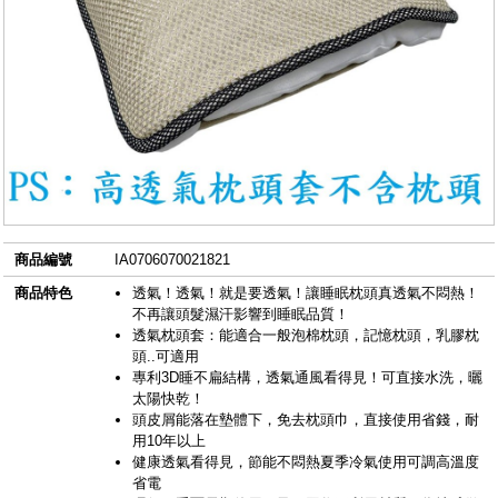
商品編號
IA0706070021821
商品特色
透氣！透氣！就是要透氣！讓睡眠枕頭真透氣不悶熱！
不再讓頭髮濕汗影響到睡眠品質！
透氣枕頭套：能適合一般泡棉枕頭，記憶枕頭，乳膠枕
頭..可適用
專利3D睡不扁結構，透氣通風看得見！可直接水洗，曬
太陽快乾！
頭皮屑能落在墊體下，免去枕頭巾，直接使用省錢，耐
用10年以上
健康透氣看得見，節能不悶熱夏季冷氣使用可調高溫度
省電