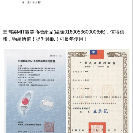
臺灣製MIT微笑商標產品(編號0160053600006米)，值得信
賴，物超所值！提升睡眠！可長
年
使
用！