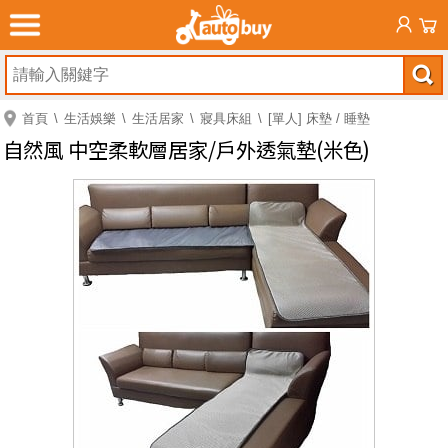
首頁
生活娛樂
生活居家
寢具床組
[單人] 床墊 / 睡墊
自然風 中空柔軟層居家/戶外透氣墊(米色)