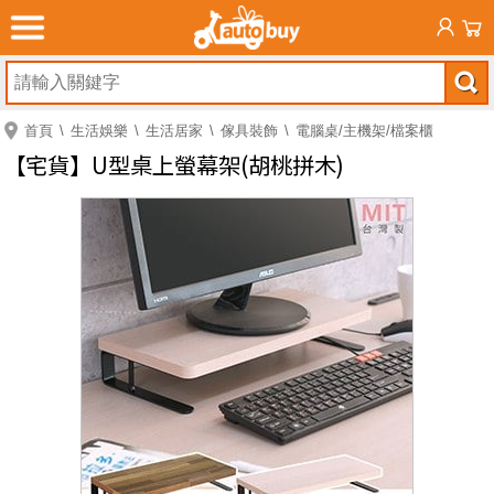
首頁
生活娛樂
生活居家
傢具裝飾
電腦桌/主機架/檔案櫃
【宅貨】U型桌上螢幕架(胡桃拼木)