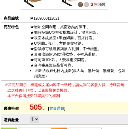
商品編號
IA1209060112821
商品特色
★增加空間利用，桌面收納好幫手。
★獨特極簡U型框架風格設計，簡單俐落。
★表面木紋桌面+黑色腳架，百搭好看。
★U型開口設計，方便鍵盤收納。
★滑鼠線可繞過腳架後方孔洞，不卡鍵盤。
★桌腳底部附3M防滑軟墊，不輕易滑動。
★可耐重10KG，大螢幕也沒問題。
★台灣生產製造品質可靠。
※新品瑕疵七日內換新(非人為、無外傷、無組裝、包裝
須完整)
※當商品圖示、標題或文案內容不一致時，請先詢問客服人員，待確認無
誤之後再行購買，以免影響會員權益。
本平台保留接受訂單與否的權利
505
優惠特價
元
[
買貴通報
]
購買數量