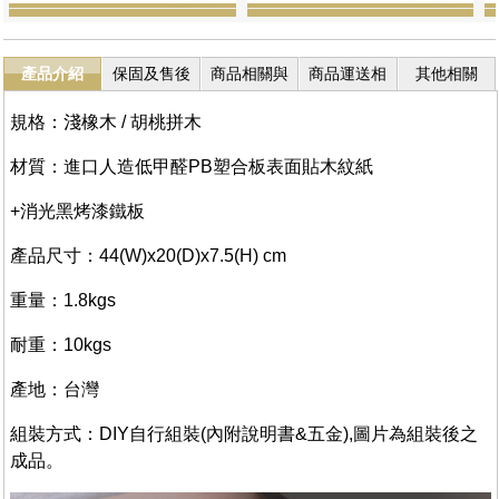
產品介紹
保固及售後
商品相關與
商品運送相
其他相關
服務
退換貨
關
規格：淺橡木 / 胡桃拼木
材質：進口人造低甲醛PB塑合板表面貼木紋紙
+消光黑烤漆鐵板
產品尺寸：44(W)x20(D)x7.5(H) cm
重量：1.8kgs
耐重：10kgs
產地：台灣
組裝方式：DIY自行組裝(內附說明書&五金),圖片為組裝後之
成品。