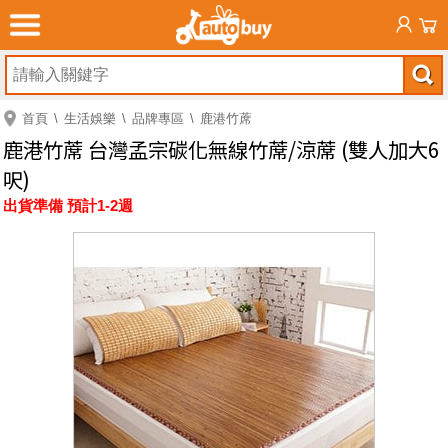
首頁
生活娛樂
品牌專區
鹿港竹蓆
鹿港竹蓆 台灣孟宗碳化無線竹蓆/涼蓆 (雙人加大6
呎)
出貨準備 預計1-2週