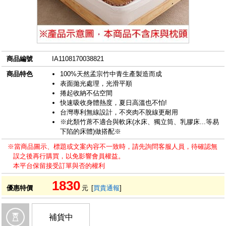
商品編號
IA1108170038821
商品特色
100%天然孟宗竹中青生產製造而成
表面拋光處理，光滑平順
捲起收納不佔空間
快速吸收身體熱度，夏日高溫也不怕!
台灣專利無線設計，不夾肉不脫線更耐用
※此類竹蓆不適合與軟床(水床、獨立筒、乳膠床...等易
下陷的床體)做搭配※
※當商品圖示、標題或文案內容不一致時，請先詢問客服人員，待確認無
誤之後再行購買，以免影響會員權益。
本平台保留接受訂單與否的權利
1830
優惠特價
元
[
買貴通報
]
補貨中