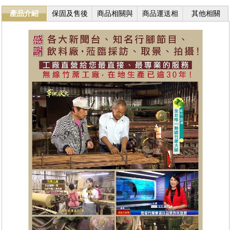
產品介紹
保固及售後
商品相關與
商品運送相
其他相關
服務
退換貨
關