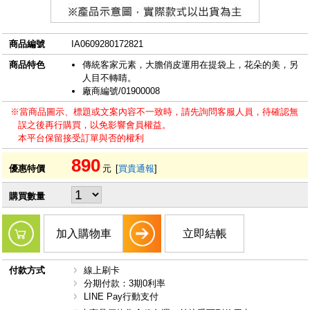
商品編號
IA0609280172821
商品特色
傳統客家元素，大膽俏皮運用在提袋上，花朵的美，另
人目不轉睛。
廠商編號/01900008
※當商品圖示、標題或文案內容不一致時，請先詢問客服人員，待確認無
誤之後再行購買，以免影響會員權益。
本平台保留接受訂單與否的權利
890
優惠特價
元
[
買貴通報
]
購買數量
加入購物車
立即結帳
付款方式
線上刷卡
分期付款：3期0利率
LINE Pay行動支付