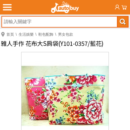
首頁
生活娛樂
鞋包配飾
男女包款
雅人手作 花布大S肩袋(Y101-0357/藍花)