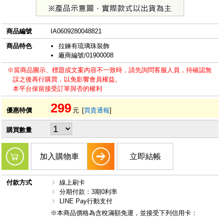
商品編號
IA0609280048821
商品特色
拉鍊有琉璃珠裝飾
廠商編號/01900008
※當商品圖示、標題或文案內容不一致時，請先詢問客服人員，待確認無
誤之後再行購買，以免影響會員權益。
本平台保留接受訂單與否的權利
299
優惠特價
元
[
買貴通報
]
購買數量
加入購物車
立即結帳
付款方式
線上刷卡
分期付款：3期0利率
LINE Pay行動支付
※本商品價格為含稅滿額免運，並接受下列信用卡：