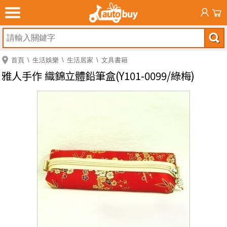
首頁
生活娛樂
生活居家
文具書籍
雅人手作 織錦立體鉛筆盒(Y101-0099/綠梅)