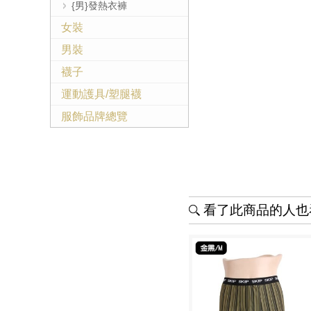
{男}發熱衣褲
女裝
男裝
襪子
運動護具/塑腿襪
服飾品牌總覽
看了此商品的人也看