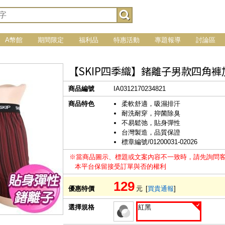
A幣館
期間限定
福利品
特惠活動
專題報導
討論區
【SKIP四季織】鍺離子男款四角褲加長版
商品編號
IA0312170234821
商品特色
柔軟舒適，吸濕排汗
耐洗耐穿，抑菌除臭
不易鬆弛，貼身彈性
台灣製造，品質保證
標章編號/01200031-02026
※當商品圖示、標題或文案內容不一致時，請先詢問
本平台保留接受訂單與否的權利
129
優惠特價
元
[
買貴通報
]
選擇規格
紅黑