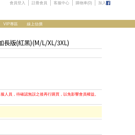
會員登入
註冊會員
客服中心
購物車(
0
)
加入
VIP專區
線上估價
(紅黑)(M/L/XL/3XL)
客服人員，待確認無誤之後再行購買，以免影響會員權益。