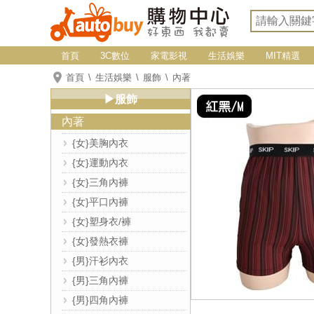
首頁
3C數位
家電影視
生活娛樂
MIT精選
首頁
生活娛樂
服飾
內著
▶服飾
內著
{女}美胸內衣
{女}運動內衣
{女}三角內褲
{女}平口內褲
{女}塑身衣/褲
{女}發熱衣褲
{男}汗衫內衣
{男}三角內褲
{男}四角內褲