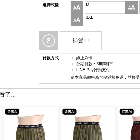
選擇式樣
M
3XL
補貨中
付款方式
線上刷卡
分期付款：3期0利率
LINE Pay行動支付
※本商品價格為含稅滿額免運，並接受
了...