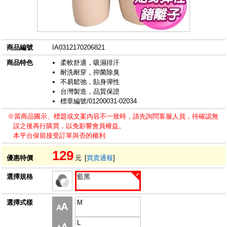
商品編號
IA0312170206821
商品特色
柔軟舒適，吸濕排汗
耐洗耐穿，抑菌除臭
不易鬆弛，貼身彈性
台灣製造，品質保證
標章編號/01200031-02034
※當商品圖示、標題或文案內容不一致時，請先詢問客服人員，待確認無
誤之後再行購買，以免影響會員權益。
本平台保留接受訂單與否的權利
129
優惠特價
元
[
買貴通報
]
選擇規格
藍黑
選擇式樣
M
L