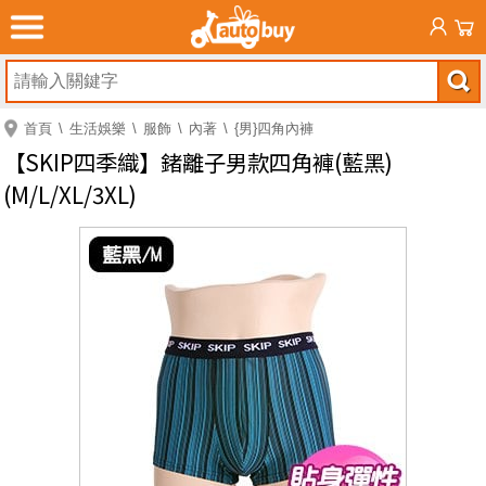
首頁
生活娛樂
服飾
內著
{男}四角內褲
【SKIP四季織】鍺離子男款四角褲(藍黑)
(M/L/XL/3XL)