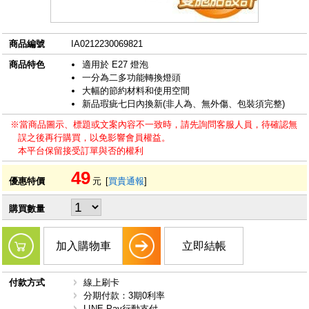
商品編號
IA0212230069821
商品特色
適用於 E27 燈泡
一分為二多功能轉換燈頭
大幅的節約材料和使用空間
新品瑕疵七日內換新(非人為、無外傷、包裝須完整)
※當商品圖示、標題或文案內容不一致時，請先詢問客服人員，待確認無
誤之後再行購買，以免影響會員權益。
本平台保留接受訂單與否的權利
49
優惠特價
元
[
買貴通報
]
購買數量
加入購物車
立即結帳
付款方式
線上刷卡
分期付款：3期0利率
LINE Pay行動支付