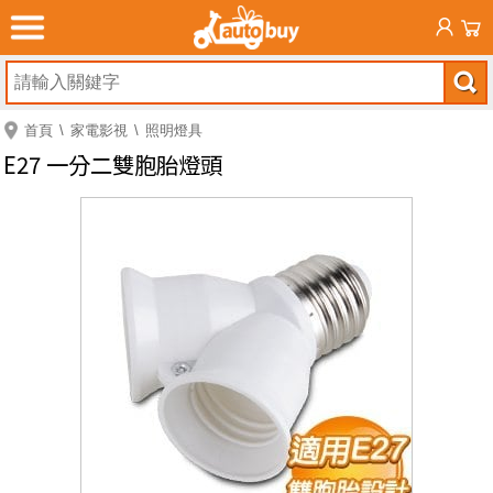
首頁
家電影視
照明燈具
E27 一分二雙胞胎燈頭