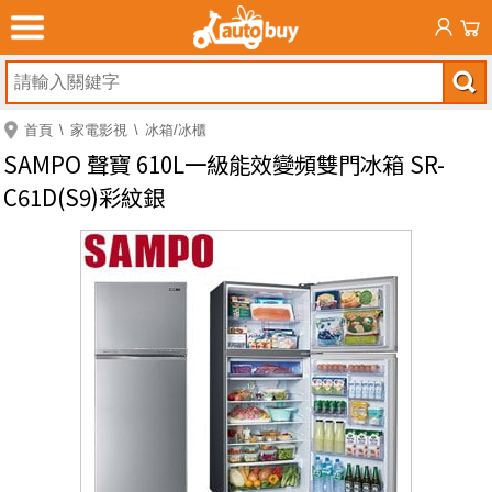
首頁
家電影視
冰箱/冰櫃
SAMPO 聲寶 610L一級能效變頻雙門冰箱 SR-
C61D(S9)彩紋銀