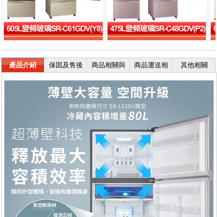
產品介紹
保固及售後
商品相關與
商品運送相
其他相關
服務
退換貨
關