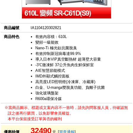
商品編號
IA1104120302821
商品特色
有效內容積：610L
變頻一級能效
Nano-Ti 極光鈦抗菌脫臭
有效抑制新冠病毒達99.9%
導入日本VIP真空斷熱材 超薄壁大容量
-3℃微凍鮮 37公升魚肉生鮮保鮮室
AIE智慧節能模式
IMD外顯式觸控面板
高亮度LED照明燈(冷凍庫、冷藏庫)
白金、U-manga雙脫臭功能、負離子抗菌
強化玻璃盤架
R600a環保冷媒
※當商品圖示、標題或文案內容不一致時，請先詢問客服人員，待確認無
誤之後再行購買，以免影響會員權益。
本平台保留接受訂單與否的權利
32490
優惠特價
元
[
買貴通報
]