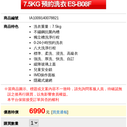
商品編號
IA1009140078821
商品特色
洗衣重量：7.5kg
不鏽鋼抗菌內槽
獨立槽洗淨行程
0-24小時預約洗衣
八大洗淨行程
標準、柔洗、浸洗、高級衣
強洗、厚洗、快洗、自訂
緩降玻璃上蓋
兒童安全鎖
IMD操作面板
隱藏式濾網
※當商品圖示、標題或文案內容不一致時，請先詢問客服人員，待確認無
誤之後再行購買，以免影響會員權益。
本平台保留接受訂單與否的權利
6990
優惠特價
元
[
買貴通報
]
購買數量