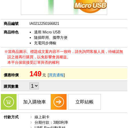
商品編號
IA0212250166821
商品特色
適用 Micro USB
隨插即用、攜帶方便
充電同步傳輸
※當商品圖示、標題或文案內容不一致時，請先詢問客服人員，待確認無
誤之後再行購買，以免影響會員權益。
本平台保留接受訂單與否的權利
149
優惠特價
元
[
買貴通報
]
購買數量
加入購物車
立即結帳
付款方式
線上刷卡
分期付款：3期0利率
LINE Pay行動支付