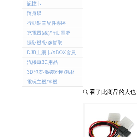
記憶卡
隨身碟
行動裝置配件專區
充電器(線)/行動電源
攝影機/影像擷取
DJB上網卡/XBOX會員
汽機車3C用品
3D印表機/碳粉匣/耗材
電玩主機/掌機
看了此商品的人也看