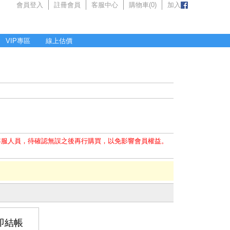
會員登入
註冊會員
客服中心
購物車(
0
)
加入
VIP專區
線上估價
客服人員，待確認無誤之後再行購買，以免影響會員權益。
即結帳