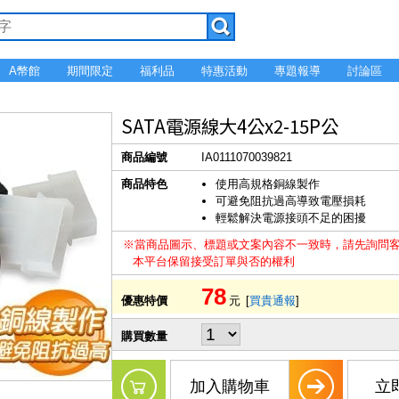
A幣館
期間限定
福利品
特惠活動
專題報導
討論區
SATA電源線大4公x2-15P公
商品編號
IA0111070039821
商品特色
使用高規格銅線製作
可避免阻抗過高導致電壓損耗
輕鬆解決電源接頭不足的困擾
※當商品圖示、標題或文案內容不一致時，請先詢問
本平台保留接受訂單與否的權利
78
優惠特價
元
[
買貴通報
]
購買數量
加入購物車
立