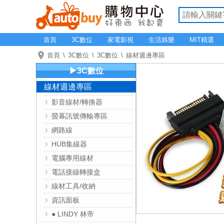
首頁
3C數位
家電影視
生活娛樂
MIT精選
首頁
3C數位
3C數位
線材週邊專區
▶3C數位
線材週邊專區
影音線材/轉換器
螢幕訊號傳輸專區
網路線
HUB集線器
電腦專用線材
電話接線轉接盒
線材工具/收納
資訊面板
● LINDY 林帝