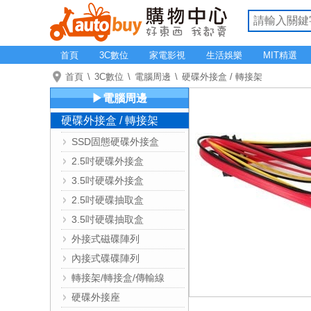
首頁
3C數位
家電影視
生活娛樂
MIT精選
首頁
3C數位
電腦周邊
硬碟外接盒 / 轉接架
▶電腦周邊
硬碟外接盒 / 轉接架
SSD固態硬碟外接盒
2.5吋硬碟外接盒
3.5吋硬碟外接盒
2.5吋硬碟抽取盒
3.5吋硬碟抽取盒
外接式磁碟陣列
內接式碟碟陣列
轉接架/轉接盒/傳輸線
硬碟外接座