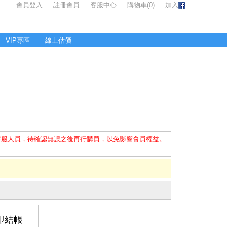
會員登入
註冊會員
客服中心
購物車(
0
)
加入
VIP專區
線上估價
M
客服人員，待確認無誤之後再行購買，以免影響會員權益。
即結帳