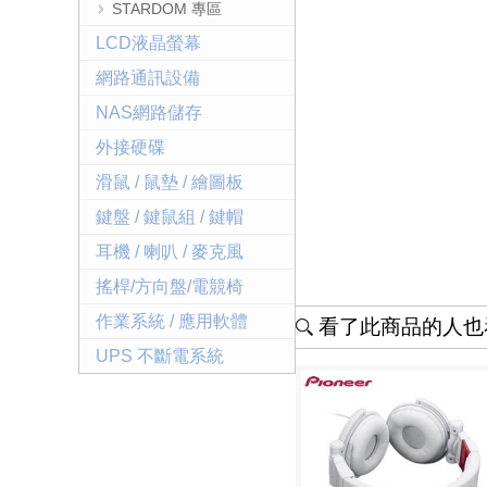
STARDOM 專區
LCD液晶螢幕
網路通訊設備
NAS網路儲存
外接硬碟
滑鼠 / 鼠墊 / 繪圖板
鍵盤 / 鍵鼠組 / 鍵帽
耳機 / 喇叭 / 麥克風
搖桿/方向盤/電競椅
作業系統 / 應用軟體
看了此商品的人也看
UPS 不斷電系統