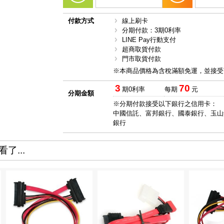
付款方式
線上刷卡
分期付款：3期0利率
LINE Pay行動支付
超商取貨付款
門市取貨付款
※本商品價格為含稅滿額免運，並接受
3
70
期0利率
每期
元
分期金額
※分期付款接受以下銀行之信用卡：
中國信託、富邦銀行、國泰銀行、玉山
銀行
了...