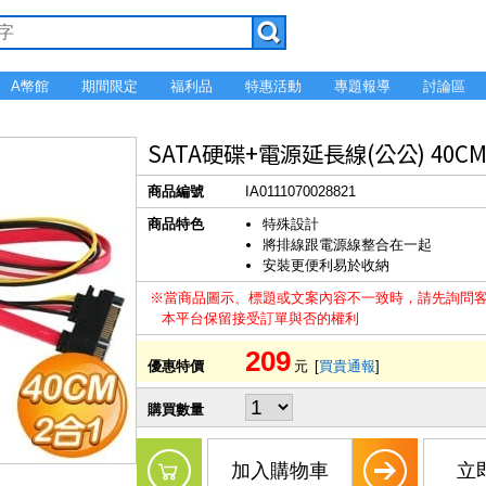
A幣館
期間限定
福利品
特惠活動
專題報導
討論區
SATA硬碟+電源延長線(公公) 40C
商品編號
IA0111070028821
商品特色
特殊設計
將排線跟電源線整合在一起
安裝更便利易於收納
※當商品圖示、標題或文案內容不一致時，請先詢問
本平台保留接受訂單與否的權利
209
優惠特價
元
[
買貴通報
]
購買數量
加入購物車
立