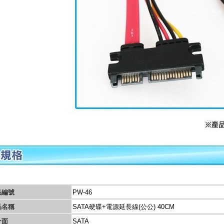
品編號
PW-46
品名稱
SATA硬碟+電源延長線(公公) 40CM
介面
SATA