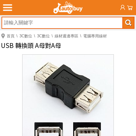
首頁
3C數位
3C數位
線材週邊專區
電腦專用線材
USB 轉換頭 A母對A母