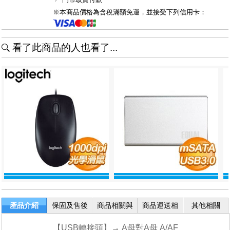
※本商品價格為含稅滿額免運，並接受下列信用卡：
看了此商品的人也看了...
產品介紹
保固及售後
商品相關與
商品運送相
其他相關
服務
退換貨
關
【USB轉接頭】→ A母對A母 A/AF