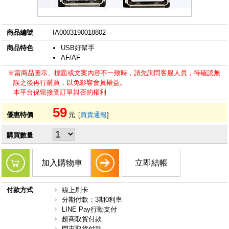
商品編號
IA0003190018802
商品特色
USB好幫手
AF/AF
※當商品圖示、標題或文案內容不一致時，請先詢問客服人員，待確認無
誤之後再行購買，以免影響會員權益。
本平台保留接受訂單與否的權利
59
優惠特價
元
[
買貴通報
]
購買數量
加入購物車
立即結帳
付款方式
線上刷卡
分期付款：3期0利率
LINE Pay行動支付
超商取貨付款
門市取貨付款