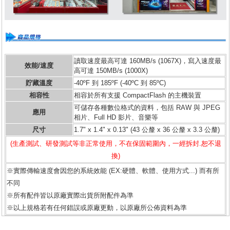
讀取速度最高可達 160MB/s (1067X)，寫入速度最
效能/速度
高可達 150MB/s (1000X)
貯藏溫度
-40ºF 到 185ºF (-40ºC 到 85ºC)
相容性
相容於所有支援 CompactFlash 的主機裝置
可儲存各種數位格式的資料，包括 RAW 與 JPEG
應用
相片、Full HD 影片、音樂等
尺寸
1.7" x 1.4" x 0.13" (43 公釐 x 36 公釐 x 3.3 公釐)
(生產測試、研發測試等非正常使用，不在保固範圍內，一經拆封.恕不退
換)
※實際傳輸速度會因您的系統效能 (EX:硬體、軟體、使用方式...) 而有所
不同
※所有配件皆以原廠實際出貨所附配件為準
※以上規格若有任何錯誤或原廠更動，以原廠所公佈資料為準