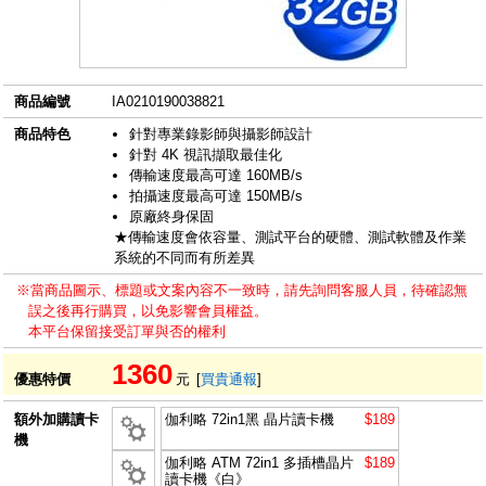
商品編號
IA0210190038821
商品特色
針對專業錄影師與攝影師設計
針對 4K 視訊擷取最佳化
傳輸速度最高可達 160MB/s
拍攝速度最高可達 150MB/s
原廠終身保固
★傳輸速度會依容量、測試平台的硬體、測試軟體及作業
系統的不同而有所差異
※當商品圖示、標題或文案內容不一致時，請先詢問客服人員，待確認無
誤之後再行購買，以免影響會員權益。
本平台保留接受訂單與否的權利
1360
優惠特價
元
[
買貴通報
]
額外加購讀卡
伽利略 72in1黑 晶片讀卡機
$189
機
伽利略 ATM 72in1 多插槽晶片
$189
讀卡機《白》