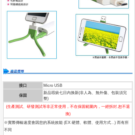
接口
Micro USB
新品瑕疵七日內換新(非人為、無外傷、包裝須完
保固
整)
(生產測試、研發測試等非正常使用，不在保固範圍內，一經拆封.恕不退
換)
※實際傳輸速度會因您的系統效能 (EX:硬體、軟體、使用方式...) 而有所
不同