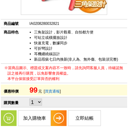
商品編號
IA0208280032821
商品特色
三角架設計，影片觀看、自拍都方便
可站立或橫擺放設計
快速充電，數據同步
可折彎設計
耳機纏繞線設計
新品瑕疵七日內換新(非人為、無外傷、包裝須完整)
※當商品圖示、標題或文案內容不一致時，請先詢問客服人員，待確認無
誤之後再行購買，以免影響會員權益。
本平台保留接受訂單與否的權利
99
優惠特價
元
[
買貴通報
]
購買數量
加入購物車
立即結帳