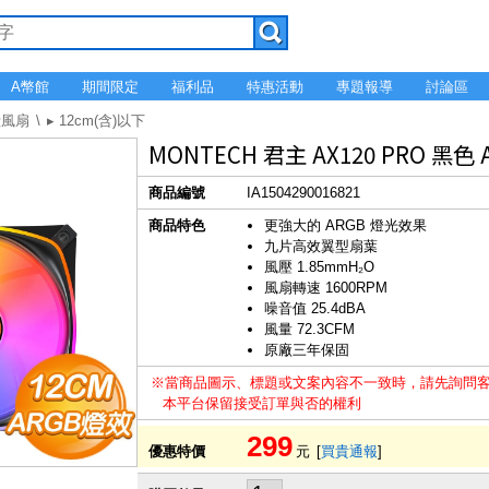
A幣館
期間限定
福利品
特惠活動
專題報導
討論區
殼風扇
▸ 12cm(含)以下
MONTECH 君主 AX120 PRO 黑
商品編號
IA1504290016821
商品特色
更強大的 ARGB 燈光效果
九片高效翼型扇葉
風壓 1.85mmH₂O
風扇轉速 1600RPM
噪音值 25.4dBA
風量 72.3CFM
原廠三年保固
※當商品圖示、標題或文案內容不一致時，請先詢問
本平台保留接受訂單與否的權利
299
優惠特價
元
[
買貴通報
]