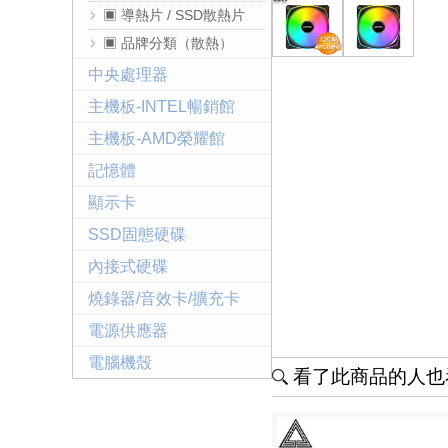
▣ 導熱片 / SSD散熱片
▣ 品牌分類（散熱）
中央處理器
主機板-INTEL暢銷館
主機板-AMD榮耀館
記憶體
顯示卡
SSD固態硬碟
內接式硬碟
燒錄器/音效卡/擴充卡
電源供應器
電腦機殼
看了此商品的人也看