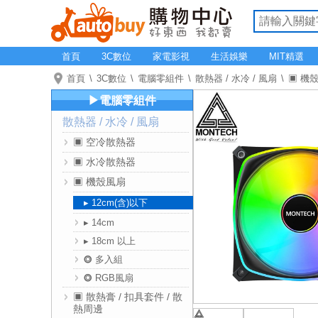
首頁
3C數位
家電影視
生活娛樂
MIT精選
首頁
3C數位
電腦零組件
散熱器 / 水冷 / 風扇
▣ 機
▶電腦零組件
散熱器 / 水冷 / 風扇
▣ 空冷散熱器
▣ 水冷散熱器
▣ 機殼風扇
▸ 12cm(含)以下
▸ 14cm
▸ 18cm 以上
⭗ 多入組
⭗ RGB風扇
▣ 散熱膏 / 扣具套件 / 散
熱周邊