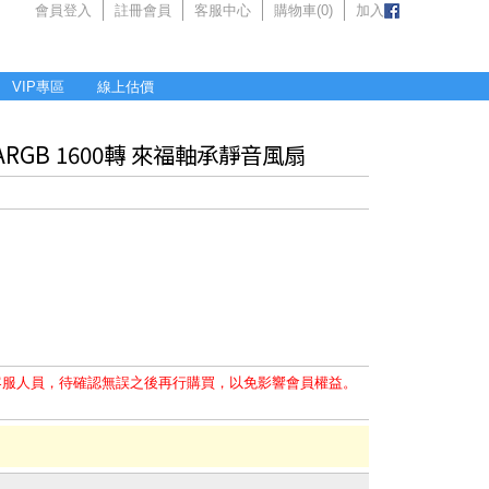
會員登入
註冊會員
客服中心
購物車(
0
)
加入
VIP專區
線上估價
色 ARGB 1600轉 來福軸承靜音風扇
客服人員，待確認無誤之後再行購買，以免影響會員權益。