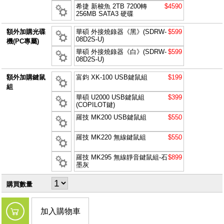
希捷 新梭魚 2TB 7200轉
$4590
256MB SATA3 硬碟
額外加購光碟
華碩 外接燒錄器《黑》(SDRW-
$599
08D2S-U)
機(PC專屬)
華碩 外接燒錄器《白》(SDRW-
$599
08D2S-U)
額外加購鍵鼠
富鈞 XK-100 USB鍵鼠組
$199
組
華碩 U2000 USB鍵鼠組
$399
(COPILOT鍵)
羅技 MK200 USB鍵鼠組
$550
羅技 MK220 無線鍵鼠組
$550
羅技 MK295 無線靜音鍵鼠組-石
$899
墨灰
購買數量
加入購物車