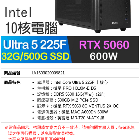
商品編號
IA1503020099821
商品特色
處理器：Intel Core Ultra 5 225F 十核心
主機板：微星 PRO H810M-E D5
記憶體：DDR5 5600 16G(單支)（2組）
固態硬碟：500GB M.2 PCIe SSD
顯示卡：微星 RTX 5060 8G VENTUS 2X OC
電源供應器：微星 MAG A600DN 600W
電腦機殼：英富達 MR-T20 M-ATX 黑
※當商品圖示、標題或文案內容不一致時，請先詢問客服人員，待確認無
誤之後再行購買，以免影響會員權益。
本平台保留接受訂單與否的權利