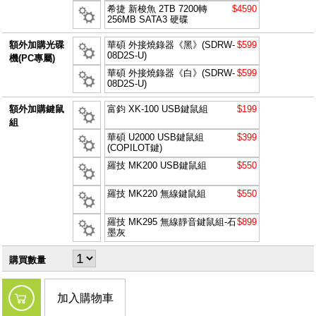
希捷 新梭魚 2TB 7200轉
$4590
256MB SATA3 硬碟
額外加購光碟
華碩 外接燒錄器《黑》(SDRW-
$599
08D2S-U)
機(PC專屬)
華碩 外接燒錄器《白》(SDRW-
$599
08D2S-U)
額外加購鍵鼠
富鈞 XK-100 USB鍵鼠組
$199
組
華碩 U2000 USB鍵鼠組
$399
(COPILOT鍵)
羅技 MK200 USB鍵鼠組
$550
羅技 MK220 無線鍵鼠組
$550
羅技 MK295 無線靜音鍵鼠組-石
$899
墨灰
購買數量
加入購物車