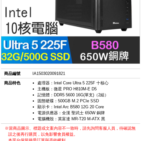
商品編號
IA1503020091821
商品特色
處理器：Intel Core Ultra 5 225F 十核心
主機板：微星 PRO H810M-E D5
記憶體：DDR5 5600 16G(單支)（2組）
固態硬碟：500GB M.2 PCIe SSD
顯示卡：Intel Arc B580 12G 20 Core
電源供應器：全漢 聖武士 650W 銅牌
電腦機殼：英富達 MR-T20 M-ATX 黑
※當商品圖示、標題或文案內容不一致時，請先詢問客服人員，待確認無
誤之後再行購買，以免影響會員權益。
本平台保留接受訂單與否的權利